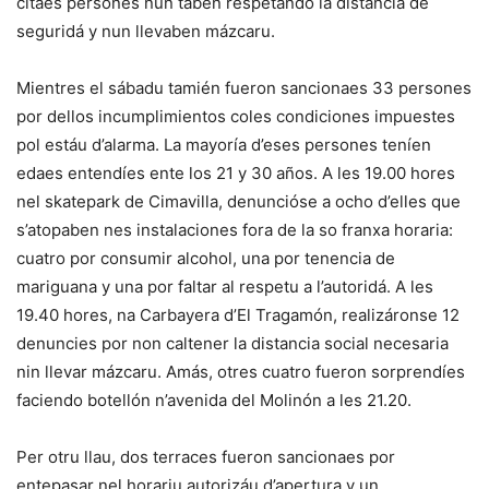
citaes persones nun taben respetando la distancia de
seguridá y nun llevaben mázcaru.
Mientres el sábadu tamién fueron sancionaes 33 persones
por dellos incumplimientos coles condiciones impuestes
pol estáu d’alarma. La mayoría d’eses persones teníen
edaes entendíes ente los 21 y 30 años. A les 19.00 hores
nel skatepark de Cimavilla, denuncióse a ocho d’elles que
s’atopaben nes instalaciones fora de la so franxa horaria:
cuatro por consumir alcohol, una por tenencia de
mariguana y una por faltar al respetu a l’autoridá. A les
19.40 hores, na Carbayera d’El Tragamón, realizáronse 12
denuncies por non caltener la distancia social necesaria
nin llevar mázcaru. Amás, otres cuatro fueron sorprendíes
faciendo botellón n’avenida del Molinón a les 21.20.
Per otru llau, dos terraces fueron sancionaes por
entepasar nel horariu autorizáu d’apertura y un