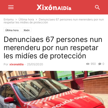
Entamu
Última hora
Denunciaes 67 persones nun merenderu por nun
respetar les midíes de protección
Última hora
Xixón
Denunciaes 67 persones nun
merenderu por nun respetar
les midíes de protección
950
0
Por
xixonaldia
-
25/05/2020