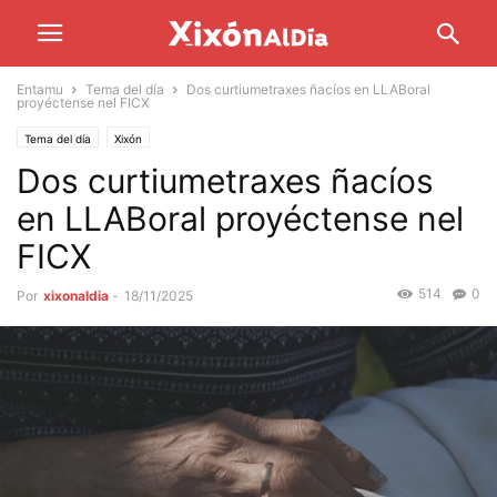
Entamu
Tema del día
Dos curtiumetraxes ñacíos en LLABoral
proyéctense nel FICX
Tema del día
Xixón
Dos curtiumetraxes ñacíos
en LLABoral proyéctense nel
FICX
514
0
Por
xixonaldia
-
18/11/2025