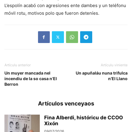
L’espolín acabó con agresiones ente dambes y un teléfonu
móvil rotu, motivos polo que fueron deteníes.
Artículu anterior
Artículu viniente
Un muyer mancada nel
Un apuñaláu nuna trifulca
incendiu de la so casa n’El
n’El Llano
Berron
Artículos venceyaos
Fina Alberdi, históricu de CCOO
Xixón
09/07/2026