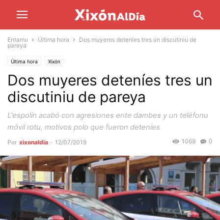
Entamu
Última hora
Dos muyeres deteníes tres un discutiniu de
pareya
Última hora
Xixón
Dos muyeres deteníes tres un
discutiniu de pareya
L'espolín acabó con agresiones ente dambes y un teléfonu
móvil rotu, motivos polo que fueron deteníes
1069
0
Por
xixonaldia
-
12/07/2019