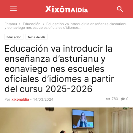
Entamu
Educación
Educación va introducir la enseñanza d’asturianu
y eonaviego nes escueles oficiales d’idiomes...
Educación
Tema del día
Educación va introducir la
enseñanza d’asturianu y
eonaviego nes escueles
oficiales d’idiomes a partir
del cursu 2025-2026
780
0
Por
xixonaldia
-
14/03/2024