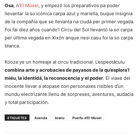
Osa
, n’
El Musel
, y empezó los preparativos pa poder
llevantar la so icónica carpa azul y mariella, buque insignia
de la compañía que se llevanta na ciudá per primer vegada.
Foi fai diez años cuando’l Circu del Sol llevantó la so carpa
per última vegada en Xixón anque nesi casu foi la so carpa
blanca.
Kooza ye un homeaje al circu tradicional. L’espectáculu
combina arte y acrobacies de payasos de la qu’esplora’l
miéu, la identidá, la reconocencia y el poder
. El viaxe del
inocente llevar a atopase con personaxes risibles d’un
mundu electrizante llenu de sorpreses, aventures, audacia
y total participación.
ETIQUETES
Axenda
branu
Puertu d'El Musel