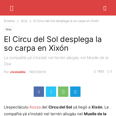
Entamu
Ociu
El Circu del Sol desplega la so carpa en Xixón
Ociu
El Circu del Sol desplega la
so carpa en Xixón
La compañía yá s'instaló nel terrén allugáu nel Muelle de la
Osa
1853
0
Por
xixonaldia
-
19/07/2019
L’espectáculu
Kooza
del
Circu del Sol
yá llegó a
Xixón
. La
compañía yá s’instaló nel terrén allugáu nel
Muelle de la