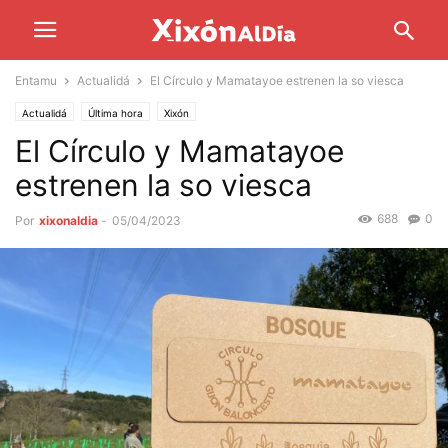
Entamu
Actualidá
El Círculo y Mamatayoe estrenen la so viesca
Actualidá
Última hora
Xixón
El Círculo y Mamatayoe
estrenen la so viesca
688
0
Por
xixonaldia
-
05/04/2023