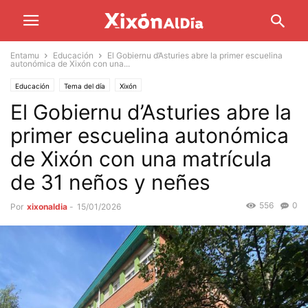
Entamu
Educación
El Gobiernu d’Asturies abre la primer escuelina
autonómica de Xixón con una...
Educación
Tema del día
Xixón
El Gobiernu d’Asturies abre la
primer escuelina autonómica
de Xixón con una matrícula
de 31 neños y neñes
556
0
Por
xixonaldia
-
15/01/2026