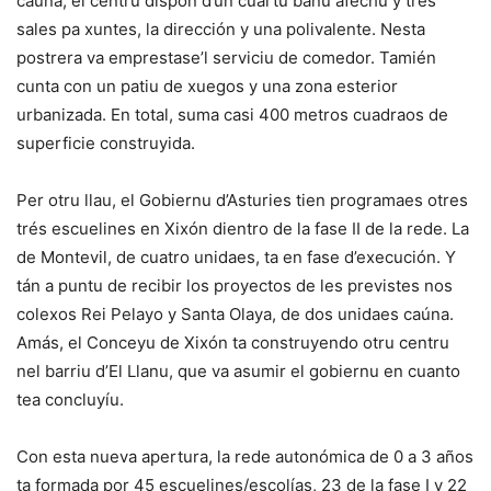
caúna, el centru dispón d’un cuartu bañu afechu y trés
sales pa xuntes, la dirección y una polivalente. Nesta
postrera va emprestase’l serviciu de comedor. Tamién
cunta con un patiu de xuegos y una zona esterior
urbanizada. En total, suma casi 400 metros cuadraos de
superficie construyida.
Per otru llau, el Gobiernu d’Asturies tien programaes otres
trés escuelines en Xixón dientro de la fase II de la rede. La
de Montevil, de cuatro unidaes, ta en fase d’execución. Y
tán a puntu de recibir los proyectos de les previstes nos
colexos Rei Pelayo y Santa Olaya, de dos unidaes caúna.
Amás, el Conceyu de Xixón ta construyendo otru centru
nel barriu d’El Llanu, que va asumir el gobiernu en cuanto
tea concluyíu.
Con esta nueva apertura, la rede autonómica de 0 a 3 años
ta formada por 45 escuelines/escolías, 23 de la fase I y 22