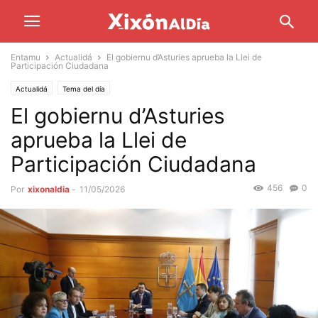
Entamu
Actualidá
El gobiernu d’Asturies aprueba la Llei de
Participación Ciudadana
Actualidá
Tema del día
El gobiernu d’Asturies
aprueba la Llei de
Participación Ciudadana
456
0
Por
xixonaldia
-
11/05/2026