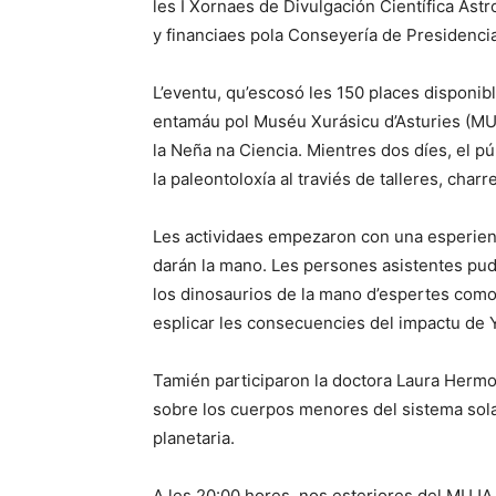
les I Xornaes de Divulgación Científica Ast
y financiaes pola Conseyería de Presidenci
L’eventu, qu’escosó les 150 places disponi
entamáu pol Muséu Xurásicu d’Asturies (MU
la Neña na Ciencia. Mientres dos díes, el pú
la paleontoloxía al traviés de talleres, cha
Les actividaes empezaron con una esperiencia
darán la mano. Les persones asistentes pud
los dinosaurios de la mano d’espertes como
esplicar les consecuencies del impactu de 
Tamién participaron la doctora Laura Hermos
sobre los cuerpos menores del sistema sola
planetaria.
A les 20:00 hores, nos esteriores del MUJA, 