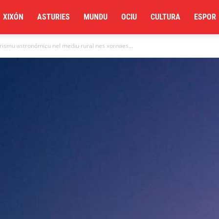
XIXÓN
ASTURIES
MUNDU
OCIU
CULTURA
ESPOR
turismu astronómicu nel mediu rural nes xornaes...