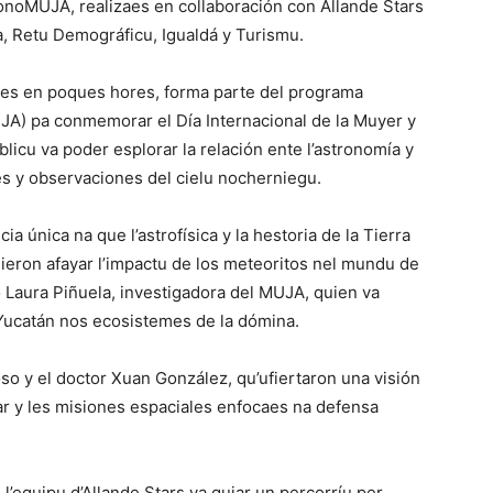
ronoMUJA, realizaes en collaboración con Allande Stars
a, Retu Demográficu, Igualdá y Turismu.
bles en poques hores, forma parte del programa
JA) pa conmemorar el Día Internacional de la Muyer y
blicu va poder esplorar la relación ente l’astronomía y
rres y observaciones del cielu nocherniegu.
 única na que l’astrofísica y la hestoria de la Tierra
ieron afayar l’impactu de los meteoritos nel mundu de
 Laura Piñuela, investigadora del MUJA, quien va
Yucatán nos ecosistemes de la dómina.
o y el doctor Xuan González, qu’ufiertaron una visión
r y les misiones espaciales enfocaes na defensa
l’equipu d’Allande Stars va guiar un percorríu per