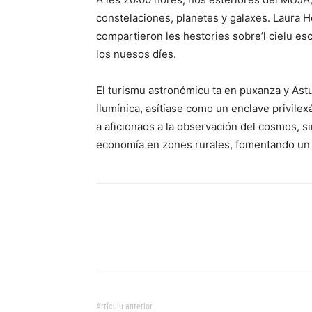
constelaciones, planetes y galaxes. Laura 
compartieron les hestories sobre’l cielu esc
los nuesos díes.
El turismu astronómicu ta en puxanza y Ast
llumínica, asítiase como un enclave privilex
a aficionaos a la observación del cosmos, 
economía en zones rurales, fomentando un t
Artículu anterior