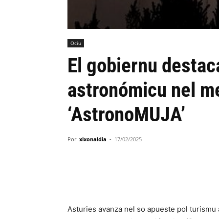
Ociu
El gobiernu destaca
astronómicu nel me
‘AstronoMUJA’
Por
xixonaldia
-
17/02/2025
Asturies avanza nel so apueste pol turismu 