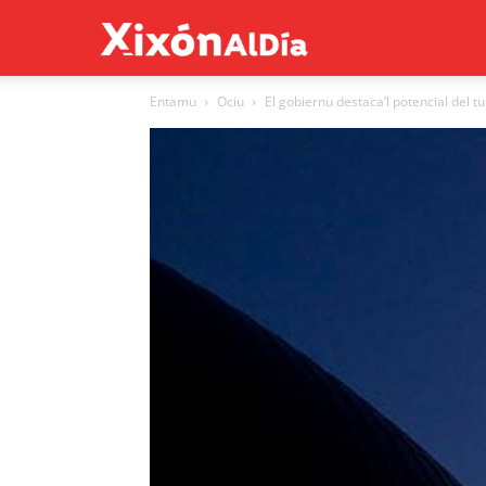
Xixón
Entamu
Ociu
El gobiernu destaca’l potencial del 
al
día