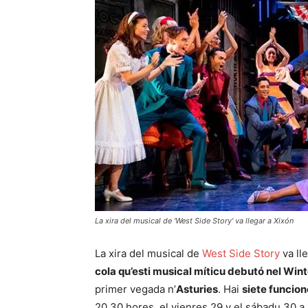
La xira del musical de 'West Side Story' va llegar a Xixón
La xira del musical de
West Side Story
va ll
cola qu’esti musical míticu debutó nel Win
primer vegada n’
Asturies
. Hai
siete funcio
20.30 hores, el vienres 29 y el sábadu 30 a l