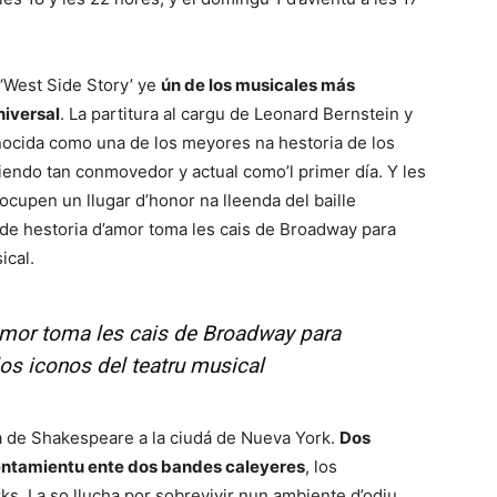
 ‘West Side Story’ ye
ún de los musicales más
niversal
. La partitura al cargu de Leonard Bernstein y
ida como una de los meyores na hestoria de los
siendo tan conmovedor y actual como’l primer día. Y les
cupen un llugar d’honor na lleenda del baille
de hestoria d’amor toma les cais de Broadway para
ical.
amor toma les cais de Broadway para
los iconos del teatru musical
a de Shakespeare a la ciudá de Nueva York.
Dos
entamientu ente dos bandes caleyeres
, los
s. La so llucha por sobrevivir nun ambiente d’odiu,