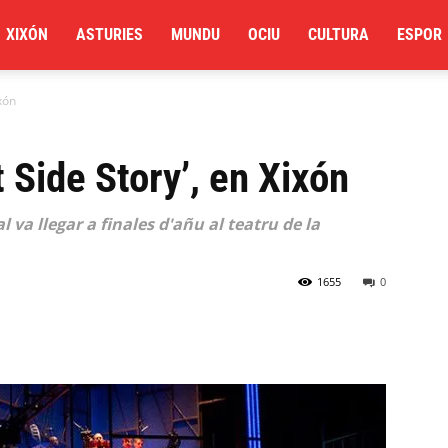
XIXÓN
ASTURIES
MUNDU
OCIU
CULTURA
ESPOR
xón
 Side Story’, en Xixón
l va llegar a finales d'añu al teatru de la
1655
0