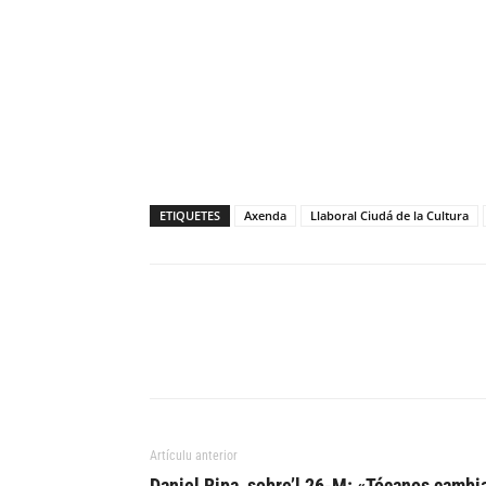
ETIQUETES
Axenda
Llaboral Ciudá de la Cultura
Artículu anterior
Daniel Ripa, sobre’l 26-M: «Tócanos cambi