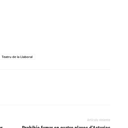
Teatru de la Llaboral
Artículu viniente
ar
Prohibío fumar en cuatro playes d’Asturies