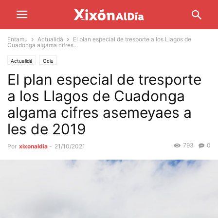
Entamu
Actualidá
El plan especial de tresporte a los Llagos de
Cuadonga algama cifres...
Actualidá
Ociu
El plan especial de tresporte
a los Llagos de Cuadonga
algama cifres asemeyaes a
les de 2019
793
0
Por
xixonaldia
-
21/10/2021