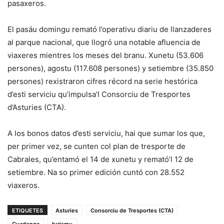
pasaxeros.
El pasáu domingu remató l’operativu diariu de llanzaderes
al parque nacional, que llogró una notable afluencia de
viaxeres mientres los meses del branu. Xunetu (
53.606
persones)
, agostu (
117.608 persones)
y setiembre (
35.850
persones)
rexistraron cifres récord na serie hestórica
d’esti serviciu qu’impulsa’l Consorciu de Tresportes
d’Asturies (CTA).
A los bonos datos d’esti serviciu, hai que sumar los que,
per primer vez, se cunten col plan de tresporte de
Cabrales, qu’entamó el 14 de xunetu y remató’l 12 de
setiembre. Na so primer edición cuntó con
28.552
viaxeros.
ETIQUETES
Asturies
Consorciu de Tresportes (CTA)