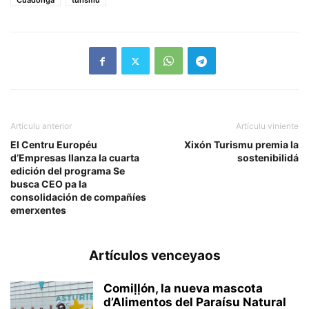
Cuadonga
turismu
Artículu anterior
Artículu viniente
El Centru Européu
Xixón Turismu premia la
d’Empresas llanza la cuarta
sostenibilidá
edición del programa Se
busca CEO pa la
consolidación de compañíes
emerxentes
Artículos venceyaos
Comiḷḷón, la nueva mascota
d’Alimentos del Paraísu Natural