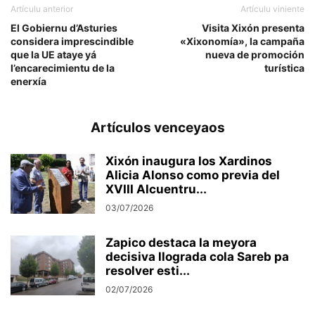
Artículu anterior
Artículu viniente
El Gobiernu d’Asturies
Visita Xixón presenta
considera imprescindible
«Xixonomía», la campaña
que la UE ataye yá
nueva de promoción
l’encarecimientu de la
turística
enerxía
Artículos venceyaos
Xixón inaugura los Xardinos
Alicia Alonso como previa del
XVIII Alcuentru...
03/07/2026
Zapico destaca la meyora
decisiva llograda cola Sareb pa
resolver esti...
02/07/2026