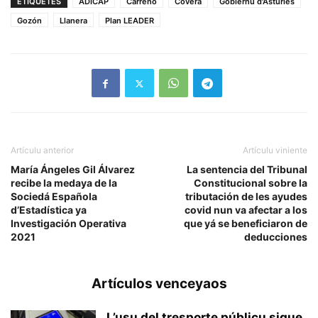
ETIQUETES
ADICAP
Carreño
Covera
Gobiernu d'Asturies
Gozón
Llanera
Plan LEADER
Artículu anterior
Artículu viniente
María Ángeles Gil Álvarez
La sentencia del Tribunal
recibe la medaya de la
Constitucional sobre la
Sociedá Española
tributación de les ayudes
d’Estadística ya
covid nun va afectar a los
Investigación Operativa
que yá se beneficiaron de
2021
deducciones
Artículos venceyaos
L’usu del tresporte públicu sigue