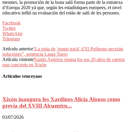
mesmes, la promoción de la bona salú forma parte de la estratexa
d’Europa 2020 yá que, según les estadístiques europees, el nivel
educativu inflúi na evaluación del estáu de salú de les persones.
Facebook
Twitter
WhatsApp
Telegram
Artículu anterior
“La pista de ‘pump track’ d’El Polígono necesita
soluciones”, sentencia Laura Tuero
Artículu viniente
Nando Agüeros repasa los sos 20 años de carrera
nun conciertu en Xixón
Artículos venceyaos
Xixón inaugura los Xardinos Alicia Alonso como
previa del XVIII Alcuentru...
03/07/2026