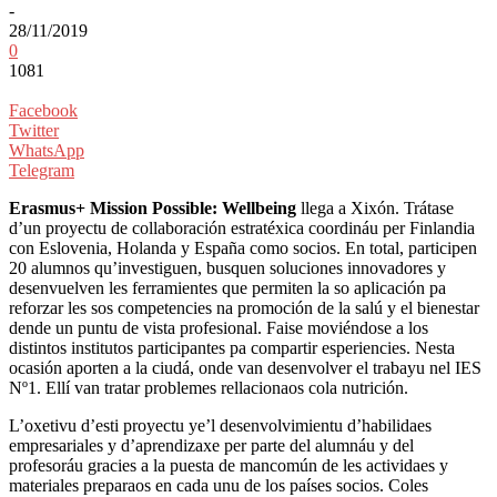
-
28/11/2019
0
1081
Facebook
Twitter
WhatsApp
Telegram
Erasmus+ Mission Possible: Wellbeing
llega a Xixón. Trátase
d’un proyectu de collaboración estratéxica coordináu per Finlandia
con Eslovenia, Holanda y España como socios. En total, participen
20 alumnos qu’investiguen, busquen soluciones innovadores y
desenvuelven les ferramientes que permiten la so aplicación pa
reforzar les sos competencies na promoción de la salú y el bienestar
dende un puntu de vista profesional. Faise moviéndose a los
distintos institutos participantes pa compartir esperiencies. Nesta
ocasión aporten a la ciudá, onde van desenvolver el trabayu nel IES
Nº1. Ellí van tratar problemes rellacionaos cola nutrición.
L’oxetivu d’esti proyectu ye’l desenvolvimientu d’habilidaes
empresariales y d’aprendizaxe per parte del alumnáu y del
profesoráu gracies a la puesta de mancomún de les actividaes y
materiales preparaos en cada unu de los países socios. Coles