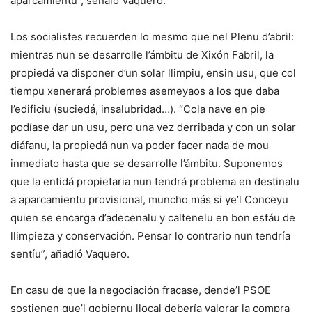
aparcamientu”, señaló Vaquero.
Los socialistes recuerden lo mesmo que nel Plenu d’abril:
mientras nun se desarrolle l’ámbitu de Xixón Fabril, la
propiedá va disponer d’un solar llimpiu, ensin usu, que col
tiempu xenerará problemes asemeyaos a los que daba
l’edificiu (suciedá, insalubridad…). “Cola nave en pie
podíase dar un usu, pero una vez derribada y con un solar
diáfanu, la propiedá nun va poder facer nada de mou
inmediato hasta que se desarrolle l’ámbitu. Suponemos
que la entidá propietaria nun tendrá problema en destinalu
a aparcamientu provisional, muncho más si ye’l Conceyu
quien se encarga d’adecenalu y caltenelu en bon estáu de
llimpieza y conservación. Pensar lo contrario nun tendría
sentíu”, añadió Vaquero.
En casu de que la negociación fracase, dende’l PSOE
sostienen que’l gobiernu llocal debería valorar la compra