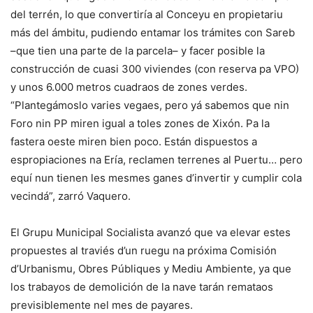
del terrén, lo que convertiría al Conceyu en propietariu
más del ámbitu, pudiendo entamar los trámites con Sareb
–que tien una parte de la parcela– y facer posible la
construcción de cuasi 300 viviendes (con reserva pa VPO)
y unos 6.000 metros cuadraos de zones verdes.
“Plantegámoslo varies vegaes, pero yá sabemos que nin
Foro nin PP miren igual a toles zones de Xixón. Pa la
fastera oeste miren bien poco. Están dispuestos a
espropiaciones na Ería, reclamen terrenes al Puertu… pero
equí nun tienen les mesmes ganes d’invertir y cumplir cola
vecindá”, zarró Vaquero.
El Grupu Municipal Socialista avanzó que va elevar estes
propuestes al traviés d’un ruegu na próxima Comisión
d’Urbanismu, Obres Públiques y Mediu Ambiente, ya que
los trabayos de demolición de la nave tarán remataos
previsiblemente nel mes de payares.