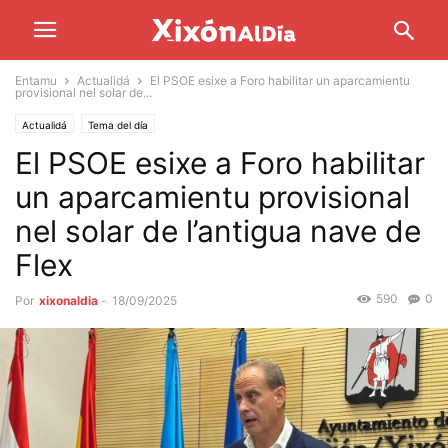
Entamu
Actualidá
El PSOE esixe a Foro habilitar un aparcamientu
provisional nel solar de...
Actualidá
Tema del día
El PSOE esixe a Foro habilitar
un aparcamientu provisional
nel solar de l’antigua nave de
Flex
590
0
Por
xixonaldia
-
18/09/2025