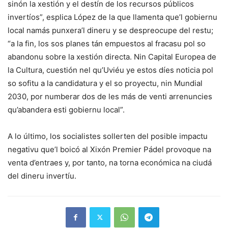
sinón la xestión y el destín de los recursos públicos
invertíos”, esplica López de la que llamenta que’l gobiernu
local namás punxera’l dineru y se despreocupe del restu;
“a la fin, los sos planes tán empuestos al fracasu pol so
abandonu sobre la xestión directa. Nin Capital Europea de
la Cultura, cuestión nel qu’Uviéu ye estos díes noticia pol
so sofitu a la candidatura y el so proyectu, nin Mundial
2030, por numberar dos de les más de venti arrenuncies
qu’abandera esti gobiernu local”.
A lo último, los socialistes sollerten del posible impactu
negativu que’l boicó al Xixón Premier Pádel provoque na
venta d’entraes y, por tanto, na torna económica na ciudá
del dineru invertíu.