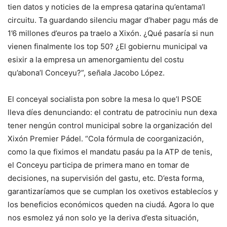
tien datos y noticies de la empresa qatarina qu’entama’l
circuitu. Ta guardando silenciu magar d’haber pagu más de
1’6 millones d’euros pa traelo a Xixón. ¿Qué pasaría si nun
vienen finalmente los top 50? ¿El gobiernu municipal va
esixir a la empresa un amenorgamientu del costu
qu’abona’l Conceyu?”, señala Jacobo López.
El conceyal socialista pon sobre la mesa lo que’l PSOE
lleva díes denunciando: el contratu de patrociniu nun dexa
tener nengún control municipal sobre la organización del
Xixón Premier Pádel. “Cola fórmula de coorganización,
como la que fiximos el mandatu pasáu pa la ATP de tenis,
el Conceyu participa de primera mano en tomar de
decisiones, na supervisión del gastu, etc. D’esta forma,
garantizaríamos que se cumplan los oxetivos establecíos y
los beneficios económicos queden na ciudá. Agora lo que
nos esmolez yá non solo ye la deriva d’esta situación,