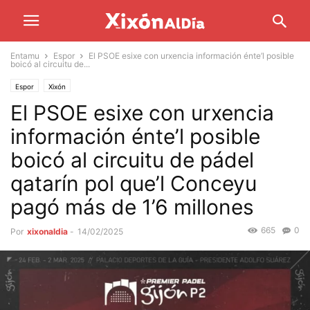
Entamu
Espor
El PSOE esixe con urxencia información énte’l posible
boicó al circuitu de...
Espor
Xixón
El PSOE esixe con urxencia
información énte’l posible
boicó al circuitu de pádel
qatarín pol que’l Conceyu
pagó más de 1’6 millones
665
0
Por
xixonaldia
-
14/02/2025