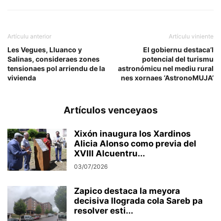
Artículu anterior
Artículu viniente
Les Vegues, Lluanco y
El gobiernu destaca’l
Salinas, consideraes zones
potencial del turismu
tensionaes pol arriendu de la
astronómicu nel mediu rural
vivienda
nes xornaes ‘AstronoMUJA’
Artículos venceyaos
Xixón inaugura los Xardinos
Alicia Alonso como previa del
XVIII Alcuentru...
03/07/2026
Zapico destaca la meyora
decisiva llograda cola Sareb pa
resolver esti...