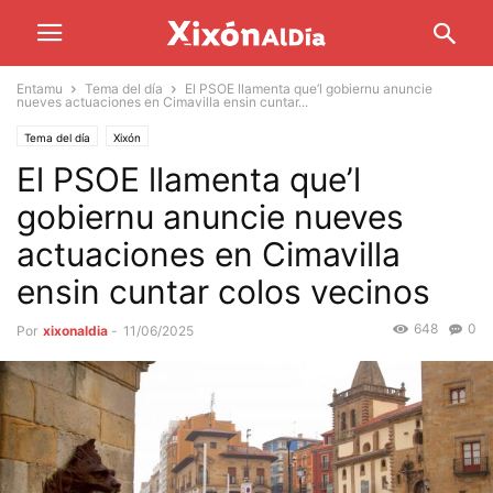
Entamu
Tema del día
El PSOE llamenta que’l gobiernu anuncie
nueves actuaciones en Cimavilla ensin cuntar...
Tema del día
Xixón
El PSOE llamenta que’l
gobiernu anuncie nueves
actuaciones en Cimavilla
ensin cuntar colos vecinos
648
0
Por
xixonaldia
-
11/06/2025