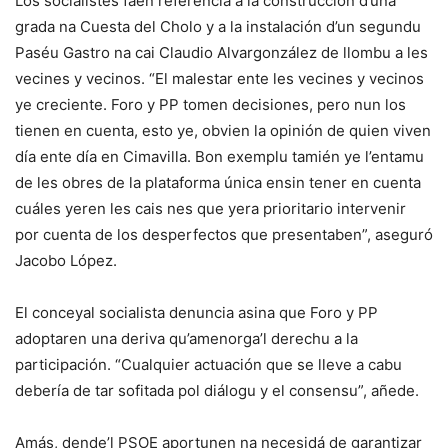
Los socialistes faen referencia a la construcción d’una
grada na Cuesta del Cholo y a la instalación d’un segundu
Paséu Gastro na cai Claudio Alvargonzález de llombu a les
vecines y vecinos. “El malestar ente les vecines y vecinos
ye creciente. Foro y PP tomen decisiones, pero nun los
tienen en cuenta, esto ye, obvien la opinión de quien viven
día ente día en Cimavilla. Bon exemplu tamién ye l’entamu
de les obres de la plataforma única ensin tener en cuenta
cuáles yeren les cais nes que yera prioritario intervenir
por cuenta de los desperfectos que presentaben”, aseguró
Jacobo López.
El conceyal socialista denuncia asina que Foro y PP
adoptaren una deriva qu’amenorga’l derechu a la
participación. “Cualquier actuación que se lleve a cabu
debería de tar sofitada pol diálogu y el consensu”, añede.
Amás, dende’l PSOE aportunen na necesidá de garantizar