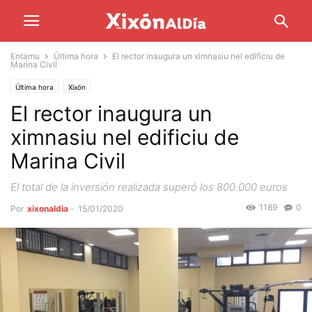
Entamu
Última hora
El rector inaugura un ximnasiu nel edificiu de
Marina Civil
Última hora
Xixón
El rector inaugura un
ximnasiu nel edificiu de
Marina Civil
El total de la inversión realizada superó los 800.000 euros
1189
0
Por
xixonaldia
-
15/01/2020