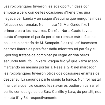
Les roxiblanques tuvieron les sos oportunidaes con
empate a cero con delles ocasiones d’Irene tres una
llegada per banda y un saque d’esquina que nenguna moza
foi capaz de rematar. Nel minutu 15, Mai Garde fixo’l
primeru para les navarres. Darréu, Nuria Cueto tuvo a
puntu d’empatar el partíu pero’l so remate estrellóse nel
palu de la portería de M. Sampalo. ‘Las rojillas’ buscaben
centros llaterales para faer dañu mientres tol partíu y el
Sporting trataba de combinar pa llegar enriba pero’l
segundu tantu foi un xarru d’agua frío yá que Yaiza acabó
marcando en mesma portería. Pese al 2-0 nel marcador,
les roxiblanques tuvieron otros dos ocasiones enantes del
descansu. La segunda parte siguió la tónica. Nun foi hasta’l
final del alcuentru cuando les navarres pudieron cerrar el
partíu con dos goles de Sara Carrillo y Lara, de penalti, nos
minutu 81 y 84, respectivamente.