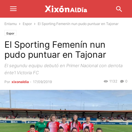
Entamu
Espor
El Sporting Femenín nun pudo puntuar en Tajonar
Espor
El Sporting Femenín nun
pudo puntuar en Tajonar
El segundu equipu debutó en Primer Nacional con derrota
énte'l Victoria FC
1132
0
Por
xixonaldia
-
17/09/2019