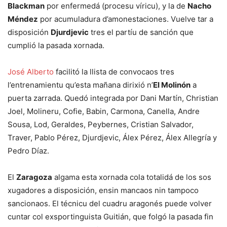
Blackman
por enfermedá (procesu víricu), y la de
Nacho
Méndez
por acumuladura d’amonestaciones. Vuelve tar a
disposición
Djurdjevic
tres el partíu de sanción que
cumplió la pasada xornada.
José Alberto
facilitó la llista de convocaos tres
l’entrenamientu qu’esta mañana dirixió n’
El Molinón
a
puerta zarrada. Quedó integrada por Dani Martín, Christian
Joel, Molineru, Cofie, Babin, Carmona, Canella, Andre
Sousa, Lod, Geraldes, Peybernes, Cristian Salvador,
Traver, Pablo Pérez, Djurdjevic, Álex Pérez, Álex Allegría y
Pedro Díaz.
El
Zaragoza
algama esta xornada cola totalidá de los sos
xugadores a disposición, ensin mancaos nin tampoco
sancionaos. El técnicu del cuadru aragonés puede volver
cuntar col exsportinguista Guitián, que folgó la pasada fin