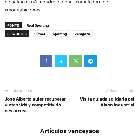
de selmana n’Almendralejo por acumuladura de
amonestaciones.
FONTE
Real Sporting
ETIQUETES
Fútbol
Sporting
Zaragoza
Artículu anterior
Artículu viniente
José Alberto quier recuperar
Visita guiada solidaria pel
«intensidá y competitividá
Xixón Industrial
nes árees»
Artículos venceyaos