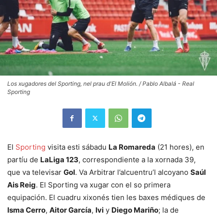
Los xugadores del Sporting, nel prau d'El Molión. / Pablo Albalá - Real
Sporting
El
Sporting
visita esti sábadu
La Romareda
(21 hores), en
partíu de
LaLiga 123
, correspondiente a la xornada 39,
que va televisar
Gol
. Va Arbitrar l’alcuentru’l alcoyano
Saúl
Ais Reig
. El Sporting va xugar con el so primera
equipación. El cuadru xixonés tien les baxes médiques de
Isma Cerro
,
Aitor García
,
Ivi
y
Diego Mariño
; la de