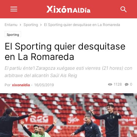
Entamu
Sporting
El Sporting quier desquitase en La Romareda
Sporting
El Sporting quier desquitase
en La Romareda
El partíu énte'l Zaragoza xuégase esti vienres (21 hores) con
arbitraxe del alicantín Saúl Ais Reig
1128
0
Por
xixonaldia
-
16/05/2019