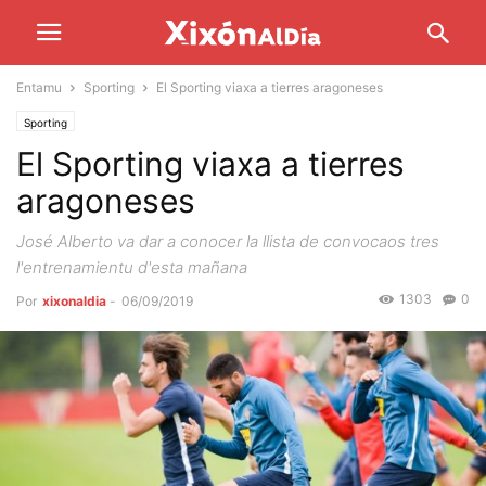
Entamu
Sporting
El Sporting viaxa a tierres aragoneses
Sporting
El Sporting viaxa a tierres
aragoneses
José Alberto va dar a conocer la llista de convocaos tres
l'entrenamientu d'esta mañana
1303
0
Por
xixonaldia
-
06/09/2019