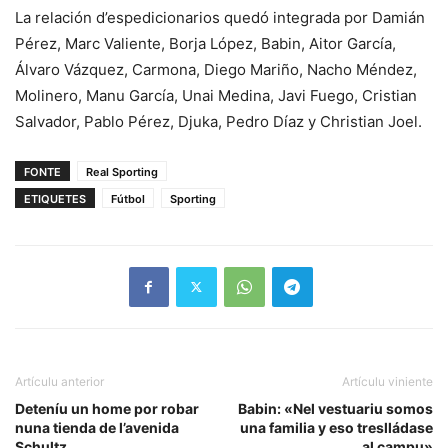
La relación d’espedicionarios quedó integrada por Damián
Pérez, Marc Valiente, Borja López, Babin, Aitor García,
Álvaro Vázquez, Carmona, Diego Mariño, Nacho Méndez,
Molinero, Manu García, Unai Medina, Javi Fuego, Cristian
Salvador, Pablo Pérez, Djuka, Pedro Díaz y Christian Joel.
FONTE
Real Sporting
ETIQUETES
Fútbol
Sporting
Artículu anterior
Artículu viniente
Deteníu un home por robar
Babin: «Nel vestuariu somos
nuna tienda de l’avenida
una familia y eso treslládase
Schultz
al campu»