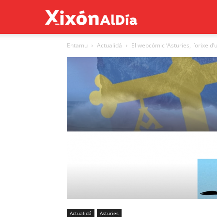
Xixón
Entamu
Actualidá
El webcómic ‘Asturies, l’orixe d
al
día
Actualidá
Asturies