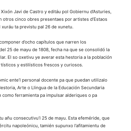
n Xixón Javi de Castro y editáu pol Gobiernu d’Asturies,
n otros cinco obres presentaes por artistes d’Estaos
 xuráu ta previstu pal 26 de xunetu.
 componer d’ocho capítulos que narren los
del 25 de mayu de 1808, fecha na que se consolidó la
r. El so oxetivu ye averar esta hestoria a la población
ísticos y estilísticos frescos y curiosos.
ómic ente’l personal docente pa que puedan utilizalo
estoria, Arte o Llingua de la Educación Secundaria
én como ferramienta pa impulsar alderiques o pa
u añu consecutivu’l 25 de mayu. Esta efeméride, que
ércitu napoleónicu, tamién supunxo l’afitamientu de