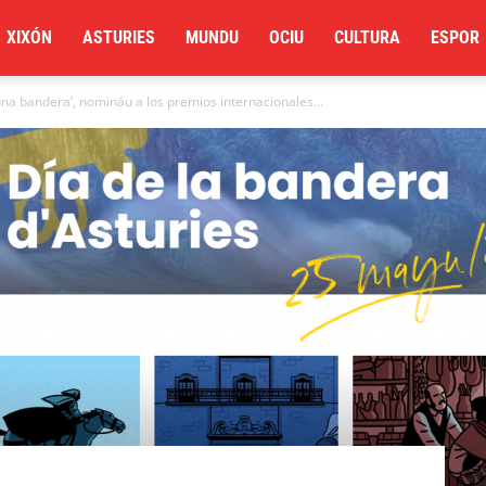
XIXÓN
ASTURIES
MUNDU
OCIU
CULTURA
ESPOR
’una bandera’, nomináu a los premios internacionales...