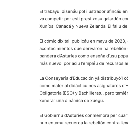
El trabayu, diseñáu pol ilustrador afincáu e
va competir por esti prestixosu galardón co
Xuníos, Canadá y Nueva Zelanda. El fallu del
El cómic dixital, publicáu en mayu de 2023,
acontecimientos que derivaron na rebelión 
bandera d’Asturies como enseña d’usu popula
más nuevo, por aciu l’empléu de recursos art
La Conseyería d’Educación yá distribuyó’l c
como material didácticu nes asignatures d’H
Obligatoria (ESO) y Bachilleratu, pero tami
xenerar una dinámica de xuegu.
El Gobiernu d’Asturies conmemora per cuart
nun entamu recuerda la rebelión contra l’ex