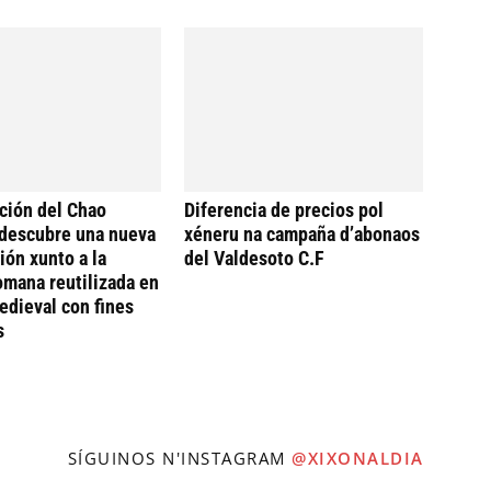
ción del Chao
Diferencia de precios pol
descubre una nueva
xéneru na campaña d’abonaos
ión xunto a la
del Valdesoto C.F
omana reutilizada en
dieval con fines
s
SÍGUINOS N'INSTAGRAM
@XIXONALDIA