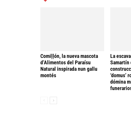
Comiḷḷón, la nueva mascota
La escava
d’Alimentos del Paraísu
Samartín 
Natural inspirada nun gallu
construcc
montés
‘domus’ r
dómina me
funerario