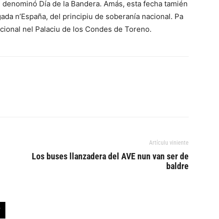
se denominó Día de la Bandera. Amás, esta fecha tamién
da n’España, del principiu de soberanía nacional. Pa
ucional nel Palaciu de los Condes de Toreno.
Artículu viniente
Los buses llanzadera del AVE nun van ser de
baldre