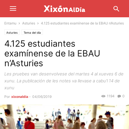
Entamu
Asturies
4.125 estudiantes examínense de la EBAU n’Asturies
Asturies
Tema del día
4.125 estudiantes
examínense de la EBAU
n’Asturies
Les pruebes van desenvolvese del martes 4 al xueves 6 de
xunu. La publicación de les notes va llevase a cabu'l 14 de
xunu
1194
0
Por
xixonaldia
-
04/06/2019