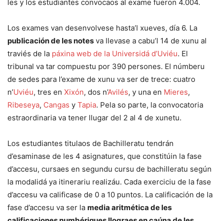
les y los estudiantes convocaos al exame fueron 4.004.
Los exames van desenvolvese hasta’l xueves, día 6. La
publicación de les notes
va llevase a cabu’l 14 de xunu al
traviés de la
páxina web de la Universidá d’Uviéu
. El
tribunal va tar compuestu por 390 persones. El númberu
de sedes para l’exame de xunu va ser de trece: cuatro
n’
Uviéu
, tres en
Xixón
, dos n’
Avilés
, y una en
Mieres
,
Ribeseya
,
Cangas
y
Tapia
. Pela so parte, la convocatoria
estraordinaria va tener llugar del 2 al 4 de xunetu.
Los estudiantes titulaos de Bachilleratu tendrán
d’esaminase de les 4 asignatures, que constitúin la fase
d’accesu, cursaes en segundu cursu de bachilleratu según
la modalidá ya itinerariu realizáu. Cada exerciciu de la fase
d’accesu va calificase de 0 a 10 puntos. La calificación de la
fase d’accesu va ser la
media aritmética de les
calificaciones numbériques llograes en caúna de les