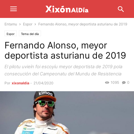
Entamu
Espor
Fernando Alonso, meyor deportista asturianu de 2019
Espor
Tema del día
Fernando Alonso, meyor
deportista asturianu de 2019
El pilotu uvieín foi escoyíu meyor deportista de 2019 pola
consecución del Campeonatu del Mundu de Resistencia
1095
0
Por
xixonaldia
-
21/04/2020