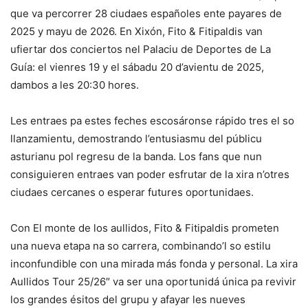
que va percorrer 28 ciudaes españoles ente payares de
2025 y mayu de 2026. En Xixón, Fito & Fitipaldis van
ufiertar dos conciertos nel Palaciu de Deportes de La
Guía: el vienres 19 y el sábadu 20 d’avientu de 2025,
dambos a les 20:30 hores.
Les entraes pa estes feches escosáronse rápido tres el so
llanzamientu, demostrando l’entusiasmu del públicu
asturianu pol regresu de la banda. Los fans que nun
consiguieren entraes van poder esfrutar de la xira n’otres
ciudaes cercanes o esperar futures oportunidaes.
Con El monte de los aullidos, Fito & Fitipaldis prometen
una nueva etapa na so carrera, combinando’l so estilu
inconfundible con una mirada más fonda y personal. La xira
Aullidos Tour 25/26″ va ser una oportunidá única pa revivir
los grandes ésitos del grupu y afayar les nueves