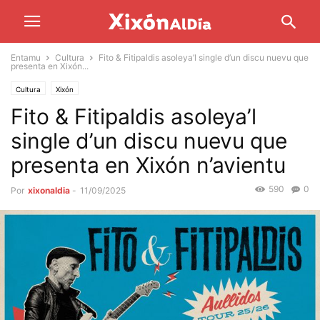
Entamu
Cultura
Fito & Fitipaldis asoleya’l single d’un discu nuevu que
presenta en Xixón...
Cultura
Xixón
Fito & Fitipaldis asoleya’l
single d’un discu nuevu que
presenta en Xixón n’avientu
590
0
Por
xixonaldia
-
11/09/2025