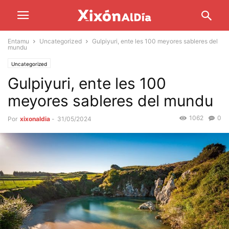
Entamu
Uncategorized
Gulpiyuri, ente les 100 meyores sableres del
mundu
Uncategorized
Gulpiyuri, ente les 100
meyores sableres del mundu
1062
0
Por
xixonaldia
-
31/05/2024