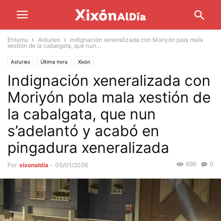
Entamu
Asturies
Indignación xeneralizada con Moriyón pola mala
xestión de la cabalgata, que nun...
Asturies
Última hora
Xixón
Indignación xeneralizada con
Moriyón pola mala xestión de
la cabalgata, que nun
s’adelantó y acabó en
pingadura xeneralizada
699
0
Por
xixonaldia
-
05/01/2026