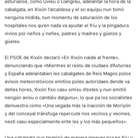
asturianos, como Uviéu o Llangréu, adelantar la hora de la
cabalgata, en Xixón l’alcaldesa y el so equipu nun tomó
nenguna midida, nun momentu de saturación de los
hospitales nos qu’en nada va ayudar el fríu y la pingadura
vivíos por neños y neñes, padres y madres y güelos y
güeles.
El PSOE de Xixón declaró «En Xixón naide al frente»,
denunciando que «Mientres el restu de ciudaes d’Asturies
y España adelantaben les cabalgates de Reis Magos polos
avisos meteorolóxicos emitíos poles autoridaes dende va
delles hores, Xixón fixo casu omisu d’estes y nun emitió
nengún avisu o cambéu dalgunu», lo que pa los socialistes
demuestra como «Una vegada más la inacción de Moriyón
y del conceyal tránsfuga repercute nos vecinos y vecines,
nesti casu especialmente ente les y los más pequeños».
Una cabalgata que terminó de manera innecesaria en fríu y