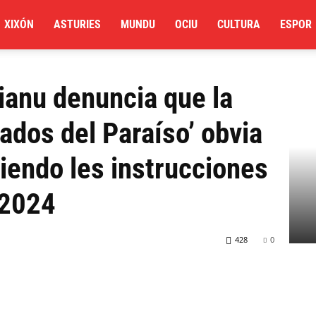
XIXÓN
ASTURIES
MUNDU
OCIU
CULTURA
ESPOR
nuncia que la nueva marca ‘Mercados del Paraíso’ obvia...
rianu denuncia que la
dos del Paraíso’ obvia
liendo les instrucciones
 2024
428
0