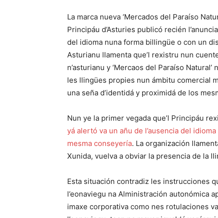
La marca nueva ‘Mercados del Paraíso Natural’
Principáu d’Asturies publicó recién l’anuncia
del idioma nuna forma billingüe o con un dis
Asturianu llamenta que’l rexistru nun cuent
n’asturianu y ‘Mercaos del Paraíso Natural’
les llingües propies nun ámbitu comercial m
una seña d’identidá y proximidá de los mes
Nun ye la primer vegada que’l Principáu rex
yá alertó va un añu de l’ausencia del idiom
mesma conseyería
. La organización llament
Xunida, vuelva a obviar la presencia de la 
Esta situación contradiz les instrucciones qu
l’eonaviegu na Alministración autonómica ap
imaxe corporativa como nes rotulaciones va m