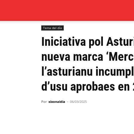
Xixón
Entamu
Tema del día
Iniciativa pol Asturianu de
Tema del día
al
Iniciativa pol Astu
día
nueva marca ‘Merca
l’asturianu incump
d’usu aprobaes en
Por
xixonaldia
-
06/03/2025