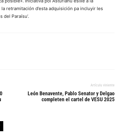
 posible». Iniciativa pol Asturianu esixe a la
 retramitación d’esta adquisición pa incluyir les
 del Paraísu’.
Artículu viniente
00
León Benavente, Pablo Senator y Delgao
u
completen el cartel de VESU 2025