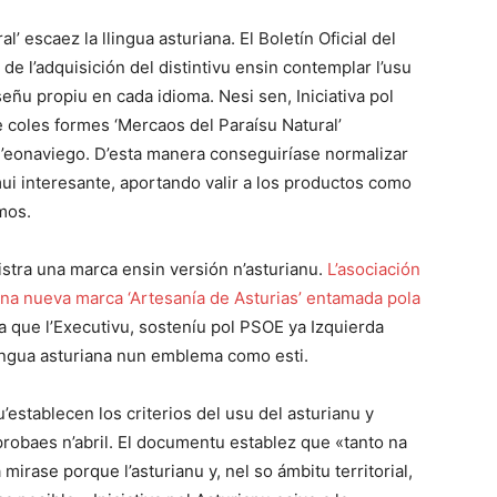
 escaez la llingua asturiana. El Boletín Oficial del
 de l’adquisición del distintivu ensin contemplar l’usu
eñu propiu en cada idioma. Nesi sen, Iniciativa pol
e coles formes ‘Mercaos del Paraísu Natural’
 n’eonaviego. D’esta manera conseguiríase normalizar
ui interesante, aportando valir a los productos como
mos.
istra una marca ensin versión n’asturianu.
L’asociación
a na nueva marca ‘Artesanía de Asturias’ entamada pola
a que l’Executivu, sosteníu pol PSOE ya Izquierda
llingua asturiana nun emblema como esti.
’establecen los criterios del usu del asturianu y
robaes n’abril. El documentu establez que «tanto na
irase porque l’asturianu y, nel so ámbitu territorial,