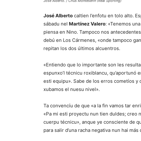
José Alberto. / Chus Monteserín (Real Sporting)
José Alberto
caltien l’enfotu en tolo alto. E
sábadu nel
Martínez Valero
: «Tenemos una
piensa en Nino. Tampoco nos antecedentes p
debú en Los Cármenes, «onde tampoco ganá
repitan los dos últimos alcuentros.
«Entiendo que lo importante son les resulta
espunxo’l técnicu roxiblancu, qu’aportunó e
esti equipu». Sabe de los erros cometíos y 
xubamos el nuesu nivel».
Ta convencíu de que «a la fin vamos tar enrib
«Pa mi esti proyectu nun tien duldes; creo 
cuerpu técnicu», anque ye consciente de qu
para salir d’una racha negativa nun hai más