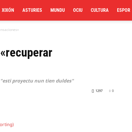
XIXÓN
ASTURIES
MUNDU
OCIU
CULTURA
ESPOR
sensaciones»
 «recuperar
"esti proyectu nun tien duldes"
1297
0