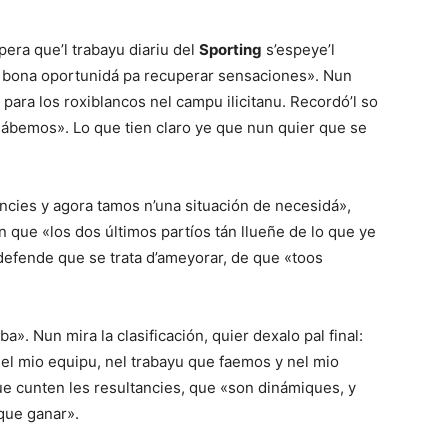
spera que’l trabayu diariu del
Sporting
s’espeye’l
 bona oportunidá pa recuperar sensaciones». Nun
ara los roxiblancos nel campu ilicitanu. Recordó’l so
bemos». Lo que tien claro ye que nun quier que se
ncies y agora tamos n’una situación de necesidá»,
n que «los dos últimos partíos tán llueñe de lo que ye
defende que se trata d’ameyorar, de que «toos
a». Nun mira la clasificación, quier dexalo pal final:
nel mio equipu, nel trabayu que faemos y nel mio
e cunten les resultancies, que «son dinámiques, y
 que ganar».