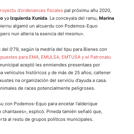
royectu d’ordenances fiscales
pal próximu añu 2020,
uo
ya
Izquierda Xunida
. La conceyala del ramu,
Marina
obiernu algamó un alcuerdu con Podemos-Equo
pero nun alteria la esencia del mesmu».
áu del 0’79, según la medría del tipu para Bienes con
ropuestes para EMA, EMULSA, EMTUSA y el Patronatu
u municipal aceptó les enmiendes presentaes por
a vehículos históricos y de más de 25 años; caltener
xustes na organización del serviciu d’ayuda a casa.
’animales de races potencialmente peligroses.
su con Podemos-Equo para encetar l’alderique
n chantaxes», esplicó. Pineda tamién señaló que,
erta al restu de grupos políticos municipales.