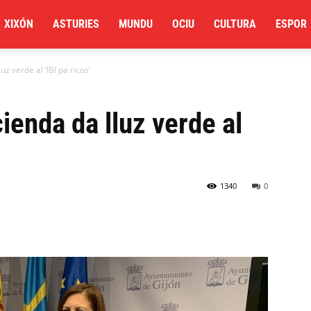
XIXÓN
ASTURIES
MUNDU
OCIU
CULTURA
ESPOR
z verde al ‘IBI pa ricos’
ienda da lluz verde al
1340
0