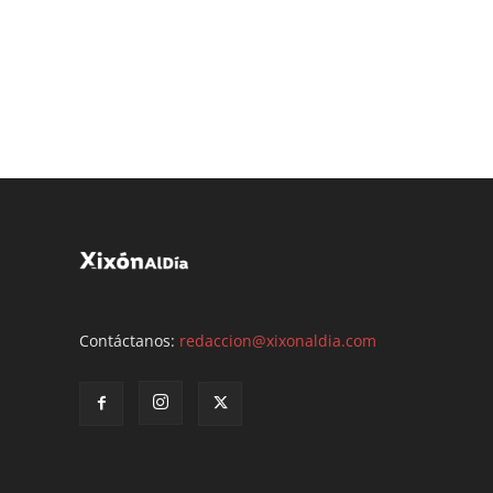
Contáctanos:
redaccion@xixonaldia.com