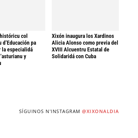
históricu col
Xixón inaugura los Xardinos
u d’Educación pa
Alicia Alonso como previa del
 la especialidá
XVIII Alcuentru Estatal de
’asturianu y
Solidaridá con Cuba
u
SÍGUINOS N'INSTAGRAM
@XIXONALDIA