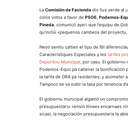
La
Comisión de Facienda
dio lluz verde al
p
colos votos a favor de
PSOE
,
Podemos-Eq
Pineda
, comunicó ayeri que l’equipu de G
qu’inclúi «pequenos cambeos del proyectu, 
Nesti sentíu caltien el tipu de IBI diferenci
Característiques Especiales y les
tarifes p
Deportivu Municipal
, por casu. El gobiern
Podemos-Equo pa caltener la bonificación p
la tarifa de ORA pa residentes; y acometer a
Tampoco se va xubir la tasa por tenencia d
El gobiernu municipal algamó un compromi
presupuestariu «ensin llínees encarnaes ni
sicasí, la negociación presupuestaria ta abi