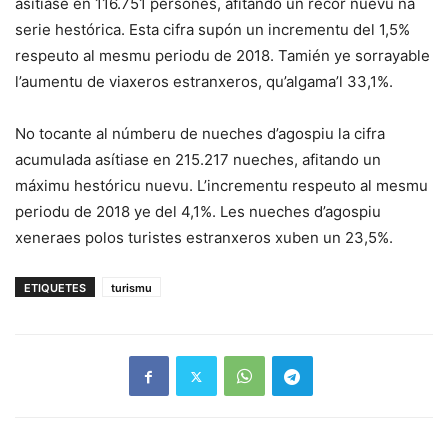
asítiase en 116.751 persones, afitando un récor nuevu na
serie hestórica. Esta cifra supón un incrementu del 1,5%
respeuto al mesmu periodu de 2018. Tamién ye sorrayable
l’aumentu de viaxeros estranxeros, qu’algama’l 33,1%.
No tocante al númberu de nueches d’agospiu la cifra
acumulada asítiase en 215.217 nueches, afitando un
máximu hestóricu nuevu. L’incrementu respeuto al mesmu
periodu de 2018 ye del 4,1%. Les nueches d’agospiu
xeneraes polos turistes estranxeros xuben un 23,5%.
ETIQUETES
turismu