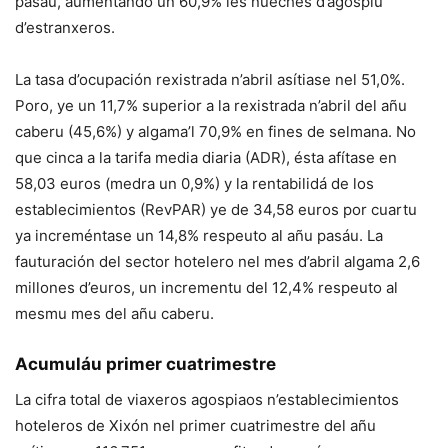
pasáu, aumentando un 60,9% les nueches d’agospiu
d’estranxeros.
La tasa d’ocupación rexistrada n’abril asítiase nel 51,0%.
Poro, ye un 11,7% superior a la rexistrada n’abril del añu
caberu (45,6%) y algama’l 70,9% en fines de selmana. No
que cinca a la tarifa media diaria (ADR), ésta afítase en
58,03 euros (medra un 0,9%) y la rentabilidá de los
establecimientos (RevPAR) ye de 34,58 euros por cuartu
ya increméntase un 14,8% respeuto al añu pasáu. La
fauturación del sector hotelero nel mes d’abril algama 2,6
millones d’euros, un incrementu del 12,4% respeuto al
mesmu mes del añu caberu.
Acumuláu primer cuatrimestre
La cifra total de viaxeros agospiaos n’establecimientos
hoteleros de Xixón nel primer cuatrimestre del añu