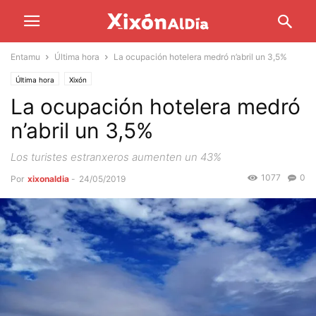
Entamu
Última hora
La ocupación hotelera medró n’abril un 3,5%
Última hora
Xixón
La ocupación hotelera medró
n’abril un 3,5%
Los turistes estranxeros aumenten un 43%
1077
0
Por
xixonaldia
-
24/05/2019