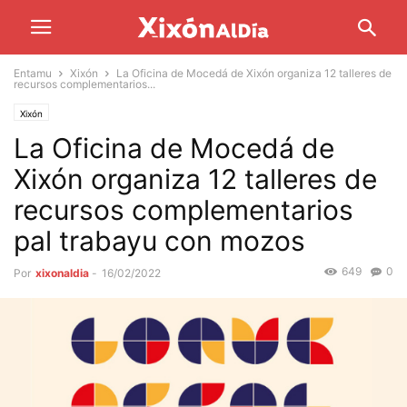
Entamu
Xixón
La Oficina de Mocedá de Xixón organiza 12 talleres de
recursos complementarios...
Xixón
La Oficina de Mocedá de
Xixón organiza 12 talleres de
recursos complementarios
pal trabayu con mozos
649
0
Por
xixonaldia
-
16/02/2022