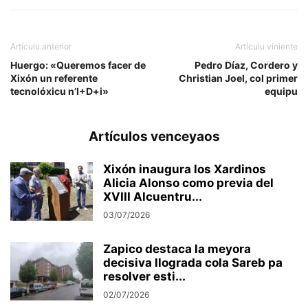
Artículu anterior
Artículu viniente
Huergo: «Queremos facer de
Pedro Díaz, Cordero y
Xixón un referente
Christian Joel, col primer
tecnolóxicu n’I+D+i»
equipu
Artículos venceyaos
Xixón inaugura los Xardinos
Alicia Alonso como previa del
XVIII Alcuentru...
03/07/2026
Zapico destaca la meyora
decisiva llograda cola Sareb pa
resolver esti...
02/07/2026