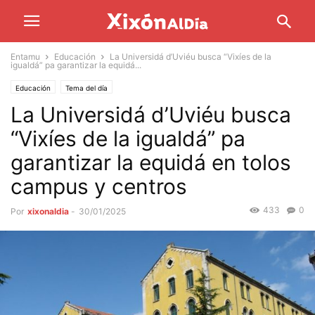
Entamu
Educación
La Universidá d’Uviéu busca “Vixíes de la
igualdá” pa garantizar la equidá...
Educación
Tema del día
La Universidá d’Uviéu busca
“Vixíes de la igualdá” pa
garantizar la equidá en tolos
campus y centros
433
0
Por
xixonaldia
-
30/01/2025