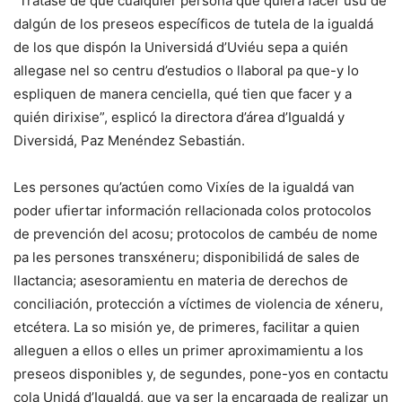
“Trátase de que cualquier persona que quiera facer usu de
dalgún de los preseos específicos de tutela de la igualdá
de los que dispón la Universidá d’Uviéu sepa a quién
allegase nel so centru d’estudios o llaboral pa que-y lo
espliquen de manera cenciella, qué tien que facer y a
quién dirixise”, esplicó la directora d’área d’Igualdá y
Diversidá, Paz Menéndez Sebastián.
Les persones qu’actúen como Vixíes de la igualdá van
poder ufiertar información rellacionada colos protocolos
de prevención del acosu; protocolos de cambéu de nome
pa les persones transxéneru; disponibilidá de sales de
llactancia; asesoramientu en materia de derechos de
conciliación, protección a víctimes de violencia de xéneru,
etcétera. La so misión ye, de primeres, facilitar a quien
alleguen a ellos o elles un primer aproximamientu a los
preseos disponibles y, de segundes, pone-yos en contactu
cola Unidá d’Igualdá, que va ser la encargada de realizar un