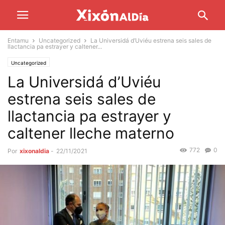
Entamu
Uncategorized
La Universidá d’Uviéu estrena seis sales de
llactancia pa estrayer y caltener...
Uncategorized
La Universidá d’Uviéu
estrena seis sales de
llactancia pa estrayer y
caltener lleche materno
772
0
Por
xixonaldia
-
22/11/2021