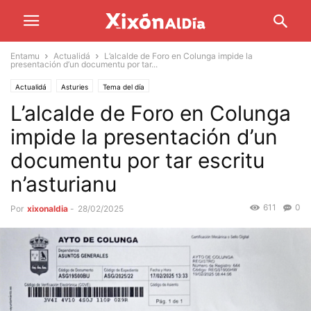
Entamu
Actualidá
L’alcalde de Foro en Colunga impide la
presentación d’un documentu por tar...
Actualidá
Asturies
Tema del día
L’alcalde de Foro en Colunga
impide la presentación d’un
documentu por tar escritu
n’asturianu
611
0
Por
xixonaldia
-
28/02/2025