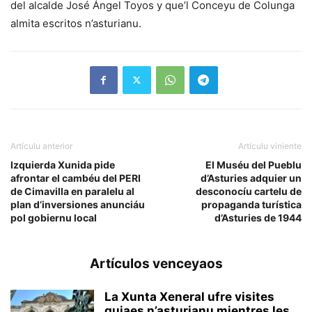
del alcalde José Ángel Toyos y que’l Conceyu de Colunga
almita escritos n’asturianu.
Artículu anterior
Artículu viniente
Izquierda Xunida pide
El Muséu del Pueblu
afrontar el cambéu del PERI
d’Asturies adquier un
de Cimavilla en paralelu al
desconocíu cartelu de
plan d’inversiones anunciáu
propaganda turística
pol gobiernu local
d’Asturies de 1944
Artículos venceyaos
La Xunta Xeneral ufre visites
guiaes n’asturianu mientres les