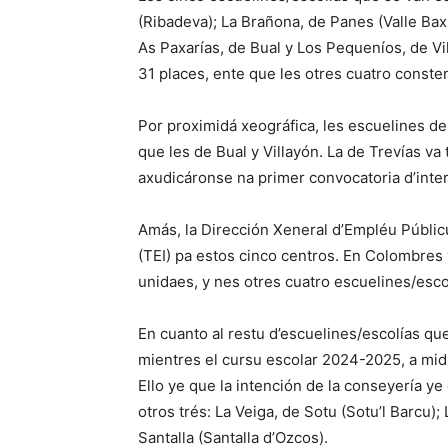
(Ribadeva); La Brañona, de Panes (Valle Bax
As Paxarías, de Bual y Los Pequeníos, de Vi
31 places, ente que les otres cuatro consten
Por proximidá xeográfica, les escuelines 
que les de Bual y Villayón. La de Trevías va 
axudicáronse na primer convocatoria d’inter
Amás, la Dirección Xeneral d’Empléu Públicu
(TEI) pa estos cinco centros. En Colombres
unidaes, y nes otres cuatro escuelines/esco
En cuanto al restu d’escuelines/escolías qu
mientres el cursu escolar 2024-2025, a mid
Ello ye que la intención de la conseyería 
otros trés: La Veiga, de Sotu (Sotu’l Barcu);
Santalla (Santalla d’Ozcos).