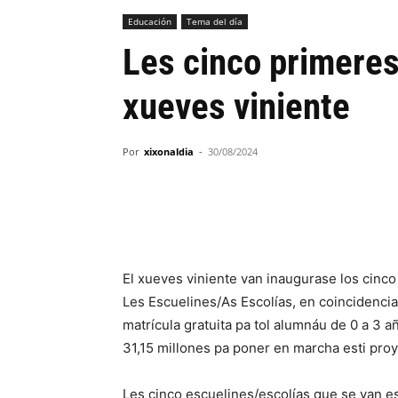
Educación
Tema del día
Les cinco primeres
xueves viniente
Por
xixonaldia
-
30/08/2024
El xueves viniente van inaugurase los cinco
Les Escuelines/As Escolías, en coincidencia
matrícula gratuita pa tol alumnáu de 0 a 3 
31,15 millones pa poner en marcha esti pro
Les cinco escuelines/escolías que se van e