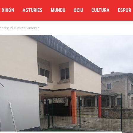
XIXÓN
ASTURIES
MUNDU
OCIU
CULTURA
ESPOR
abren el xueves viniente