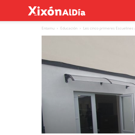
Xixón
Entamu
Educación
Les cinco primeres Escuelines 
al
día