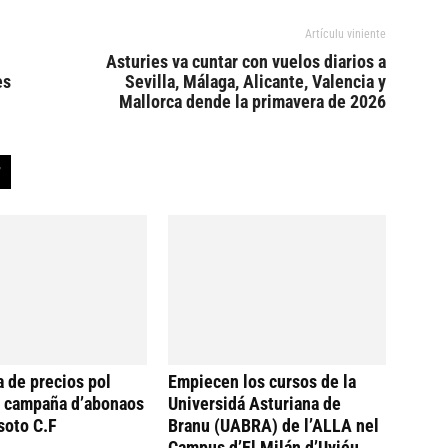
Artículu viniente
Asturies va cuntar con vuelos diarios a
es
Sevilla, Málaga, Alicante, Valencia y
Mallorca dende la primavera de 2026
a de precios pol
Empiecen los cursos de la
a campaña d’abonaos
Universidá Asturiana de
soto C.F
Branu (UABRA) de l’ALLA nel
Campus d’El Milán d’Uviéu