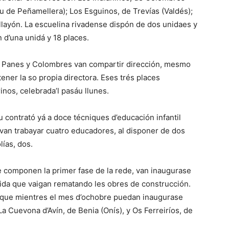
u de Peñamellera); Los Esguinos, de Trevías (Valdés);
llayón. La escuelina rivadense dispón de dos unidaes y
 d’una unidá y 18 places.
de Panes y Colombres van compartir dirección, mesmo
tener la so propia directora. Eses trés places
inos, celebrada’l pasáu llunes.
 contrató yá a doce técniques d’educación infantil
 van trabayar cuatro educadores, al disponer de dos
lías, dos.
e componen la primer fase de la rede, van inaugurase
ida que vaigan rematando les obres de construcción.
ye que mientres el mes d’ochobre puedan inaugurase
 La Cuevona d’Avín, de Benia (Onís), y Os Ferreiríos, de