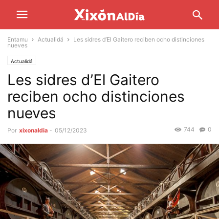
Entamu
Actualidá
Les sidres d’El Gaitero reciben ocho distinciones
nueves
Actualidá
Les sidres d’El Gaitero
reciben ocho distinciones
nueves
744
0
Por
xixonaldia
-
05/12/2023