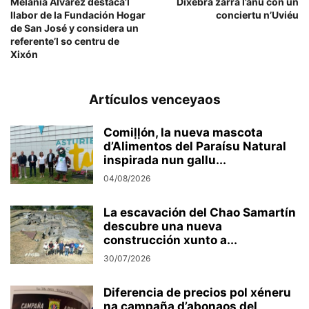
Melania Álvarez destaca’l
Dixebra zarra l’añu con un
llabor de la Fundación Hogar
conciertu n’Uviéu
de San José y considera un
referente’l so centru de
Xixón
Artículos venceyaos
Comiḷḷón, la nueva mascota
d’Alimentos del Paraísu Natural
inspirada nun gallu...
04/08/2026
La escavación del Chao Samartín
descubre una nueva
construcción xunto a...
30/07/2026
Diferencia de precios pol xéneru
na campaña d’abonaos del