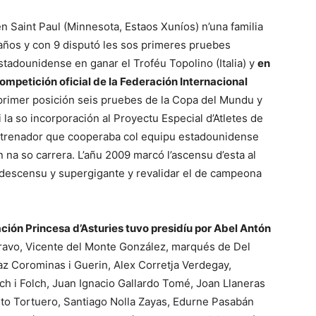
n Saint Paul (Minnesota, Estaos Xuníos) n’una familia
años y con 9 disputó les sos primeres pruebes
stadounidense en ganar el Troféu Topolino (Italia) y
en
competición oficial de la Federación Internacional
rimer posición seis pruebes de la Copa del Mundu y
a so incorporación al Proyectu Especial d’Atletes de
entrenador que cooperaba col equipu estadounidense
 na so carrera. L’añu 2009 marcó l’ascensu d’esta al
escensu y supergigante y revalidar el de campeona
ción Princesa d’Asturies tuvo presidíu por Abel Antón
ravo, Vicente del Monte González, marqués de Del
az Corominas i Guerin, Alex Corretja Verdegay,
ch i Folch, Juan Ignacio Gallardo Tomé, Joan Llaneras
eto Tortuero, Santiago Nolla Zayas, Edurne Pasabán