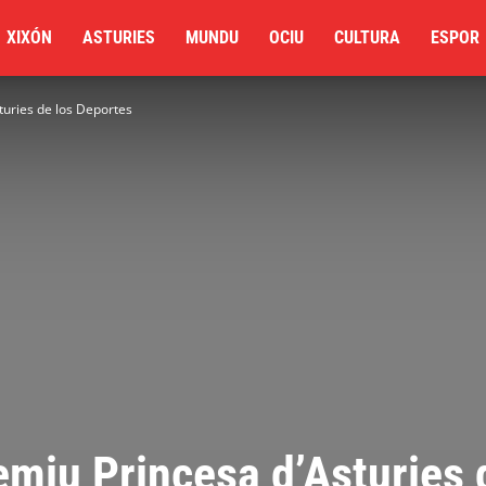
XIXÓN
ASTURIES
MUNDU
OCIU
CULTURA
ESPOR
turies de los Deportes
miu Princesa d’Asturies 