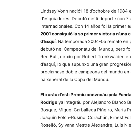
Lindsey Vonn nació’l 18 d’ochobre de 1984 e
d’esquiadores. Debutó nesti deporte con 7 
internacionales. Con 14 años foi la primer e
2001 consiguió la so primer victoria n’una 
d’Esquí
. Na temporada 2004-05 remató en p
debutó nel Campeonatu del Mundu, pero foi l
Red Bull, dirixíu por Robert Trenkwalder, 
d’esquí, lo que supunxo una gran progresión
proclamase doble campeona del mundu en d
na xeneral de la Copa del Mundu.
El xuráu d’esti Premiu convocáu pola Funda
Rodrigo
ya integráu por Alejandro Blanco B
Bosque, Miguel Carballeda Piñeiro, María P
Joaquín Folch-Rusiñol Corachán, Ernest Fol
Roselló, Sylvana Mestre Alexandre, Luis Ni