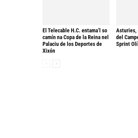
El Telecable H.C. entama’l so
Asturies,
camín na Copa de la Reina nel
del Camp
Palaciu de los Deportes de
Sprint Ol
Xixón