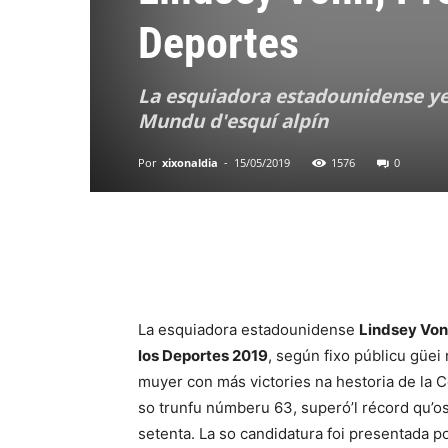
Deportes
La esquiadora estadounidense ye 
Mundu d'esquí alpín
Por
xixonaldia
-
15/05/2019
1576
0
La esquiadora estadounidense
Lindsey Vo
los Deportes 2019
, según fixo públicu güei 
muyer con más victories na hestoria de la Co
so trunfu númberu 63, superó’l récord qu’
setenta. La so candidatura foi presentada p