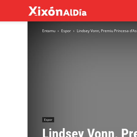
Xixón
Entamu
Espor
Lindsey Vonn, Premiu Princesa d’As
al
día
Espor
Lindsey Vonn, Pre