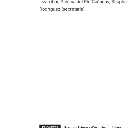
Lizarribar, Paloma del Río Cañadas, Sitapha
Rodríguez (secretaria).
ETIQUETES
Premios Princesa d'Asturies
Uviéu