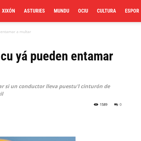
XIXÓN
ASTURIES
MUNDU
OCIU
CULTURA
ESPOR
 entamar a multar
icu yá pueden entamar
r si un conductor lleva puestu'l cinturón de
il
1589
0