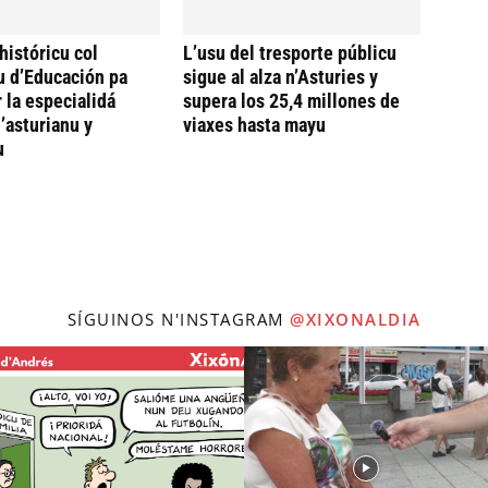
históricu col
L’usu del tresporte públicu
u d’Educación pa
sigue al alza n’Asturies y
 la especialidá
supera los 25,4 millones de
’asturianu y
viaxes hasta mayu
u
SÍGUINOS N'INSTAGRAM
@XIXONALDIA