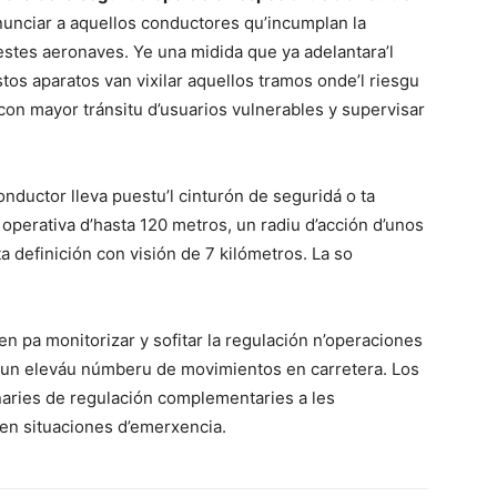
nunciar a aquellos conductores qu’incumplan la
estes aeronaves. Ye una midida que ya adelantara’l
stos aparatos van vixilar aquellos tramos onde’l riesgu
 con mayor tránsitu d’usuarios vulnerables y supervisar
nductor lleva puestu’l cinturón de seguridá o ta
ú operativa d’hasta 120 metros, un radiu d’acción d’unos
 definición con visión de 7 kilómetros. La so
en pa monitorizar y sofitar la regulación n’operaciones
 un eleváu númberu de movimientos en carretera. Los
aries de regulación complementaries a les
 en situaciones d’emerxencia.