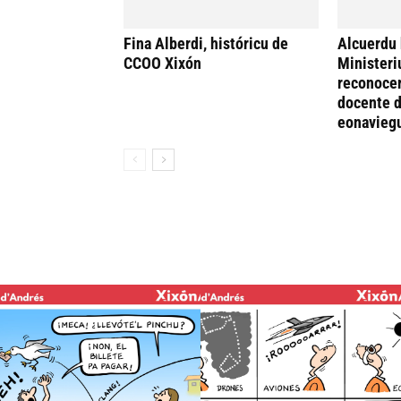
Fina Alberdi, históricu de
Alcuerdu 
CCOO Xixón
Ministeri
reconocer
docente d
eonavieg