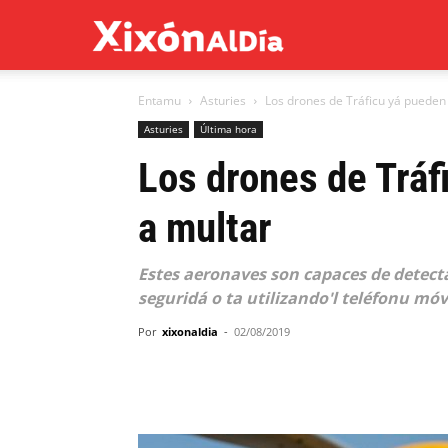
Xixón
Entamu
Asturies
Los drones de Tráficu yá pueden
al
Asturies
Última hora
Los drones de Tráf
día
a multar
Estes aeronaves son capaces de detecta
seguridá o ta utilizando'l teléfonu móv
Por
xixonaldia
-
02/08/2019