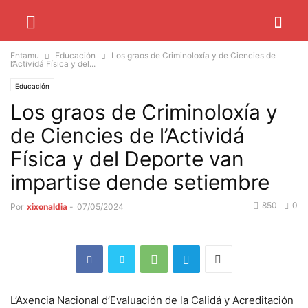
Entamu
Educación
Los graos de Criminoloxía y de Ciencies de
l’Actividá Física y del...
Educación
Los graos de Criminoloxía y
de Ciencies de l’Actividá
Física y del Deporte van
impartise dende setiembre
850
0
Por
xixonaldia
-
07/05/2024
L’Axencia Nacional d’Evaluación de la Calidá y Acreditación