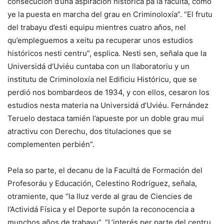
consecución d’una aspiración histórica pa la facultá, como
ye la puesta en marcha del grau en Criminoloxía”. “El frutu
del trabayu d’esti equipu mientres cuatro años, nel
qu’empleguemos a xeitu pa recuperar unos estudios
históricos nesti centru”, esplica. Nesti sen, señala que la
Universidá d’Uviéu cuntaba con un llaboratoriu y un
institutu de Criminoloxía nel Edificiu Históricu, que se
perdió nos bombardeos de 1934, y con ellos, cesaron los
estudios nesta materia na Universidá d’Uviéu. Fernández
Teruelo destaca tamién l’apueste por un doble grau mui
atractivu con Derechu, dos titulaciones que se
complementen perbién”.
Pela so parte, el decanu de la Facultá de Formación del
Profesoráu y Educación, Celestino Rodríguez, señala,
otramiente, que “la lluz verde al grau de Ciencies de
l’Actividá Física y el Deporte supón la reconocencia a
munchos años de trabayu”. “L’interés per parte del centru