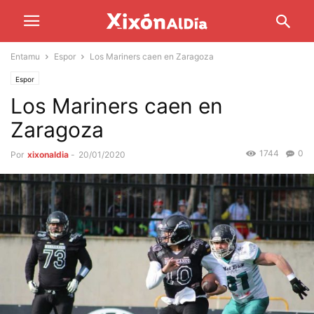
Entamu
Espor
Los Mariners caen en Zaragoza
Espor
Los Mariners caen en
Zaragoza
1744
0
Por
xixonaldia
-
20/01/2020