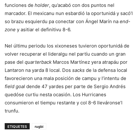
funciones de
holder
, qu’acabó con dos puntos nel
marcador. El mexicanu nun esbardió la oportunidá y sacó’l
so brazu esquierdu pa conectar con Ángel Marín na
end-
zone
y asitiar el definitivu 8-6.
Nel últimu periodu los xixoneses tuvieron oportunidá de
volver recuperar el lideralgu nel partíu cuando un gran
pase del
quarterback
Marcos Martínez yera atrapáu por
Lantaron na yarda 8 local. Dos
sacks
de la defensa local
favorecieron una mala posición de campu y l’intentu de
field goal
dende 47 yardes per parte de Sergio Andrés
quedóse curtiu nesta ocasión. Los Hurricanes
consumieron el tiempu restante y col 8-6 lleváronse’l
trunfu.
ETIQUETES
rugbi