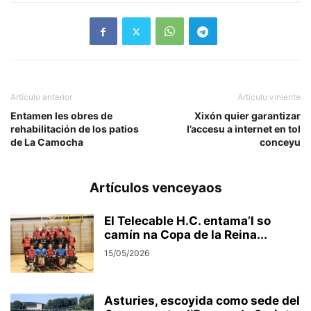
Artículu anterior
Artículu viniente
Entamen les obres de
Xixón quier garantizar
rehabilitación de los patios
l’accesu a internet en tol
de La Camocha
conceyu
Artículos venceyaos
El Telecable H.C. entama’l so
camín na Copa de la Reina...
15/05/2026
Asturies, escoyida como sede del