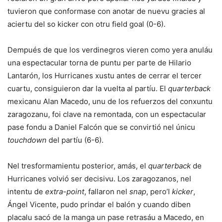
tuvieron que conformase con anotar de nuevu gracies al
aciertu del so kicker con otru field goal (0-6).
Dempués de que los verdinegros vieren como yera anuláu
una espectacular torna de puntu per parte de Hilario
Lantarón, los Hurricanes xustu antes de cerrar el tercer
cuartu, consiguieron dar la vuelta al partíu. El
quarterback
mexicanu Alan Macedo, unu de los refuerzos del conxuntu
zaragozanu, foi clave na remontada, con un espectacular
pase fondu a Daniel Falcón que se convirtió nel únicu
touchdown
del partíu (6-6).
Nel tresformamientu posterior, amás, el
quarterback
de
Hurricanes volvió ser decisivu. Los zaragozanos, nel
intentu de
extra-point
, fallaron nel
snap
, pero’l
kicker
,
Ángel Vicente, pudo prindar el balón y cuando diben
placalu sacó de la manga un pase retrasáu a Macedo, en