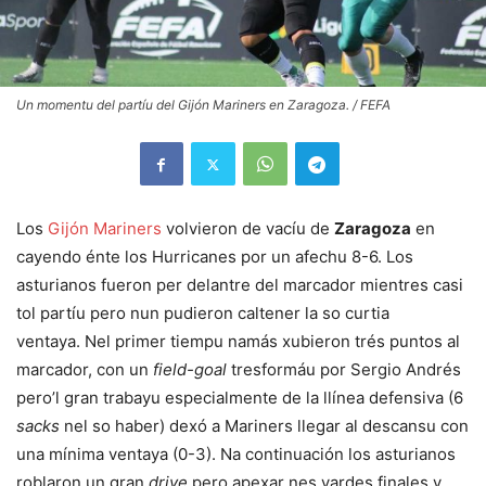
Un momentu del partíu del Gijón Mariners en Zaragoza. / FEFA
Los
Gijón Mariners
volvieron de vacíu de
Zaragoza
en
cayendo énte los Hurricanes por un afechu 8-6. Los
asturianos fueron per delantre del marcador mientres casi
tol partíu pero nun pudieron caltener la so curtia
ventaya. Nel primer tiempu namás xubieron trés puntos al
marcador, con un
field-goal
tresformáu por Sergio Andrés
pero’l gran trabayu especialmente de la llínea defensiva (6
sacks
nel so haber) dexó a Mariners llegar al descansu con
una mínima ventaya (0-3). Na continuación los asturianos
roblaron un gran
drive
pero apexar nes yardes finales y