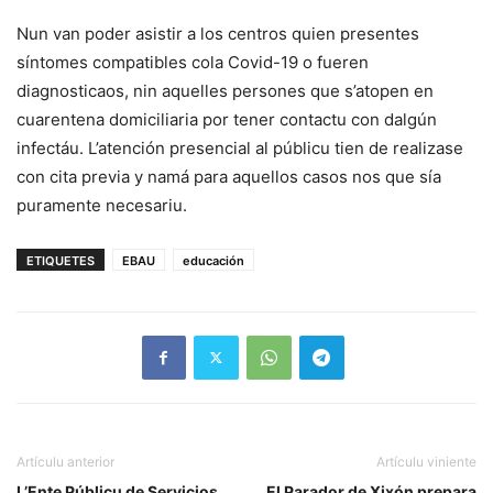
Nun van poder asistir a los centros quien presentes
síntomes compatibles cola Covid-19 o fueren
diagnosticaos, nin aquelles persones que s’atopen en
cuarentena domiciliaria por tener contactu con dalgún
infectáu. L’atención presencial al públicu tien de realizase
con cita previa y namá para aquellos casos nos que sía
puramente necesariu.
ETIQUETES
EBAU
educación
Artículu anterior
Artículu viniente
L’Ente Públicu de Servicios
El Parador de Xixón prepara