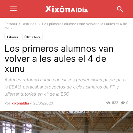
Entamu
Asturies
Los primeros alumnos van volver a les aules el 4 de
xunu
Asturies
Última hora
Los primeros alumnos van
volver a les aules el 4 de
xunu
Asturies retoma'l cursu con clases presenciales pa preparar
la EBAU, peracabar proyectos de ciclos cimeros de FP y
ufiertar tutoríes en 4º de la ESO
922
0
Por
xixonaldia
-
28/05/2020