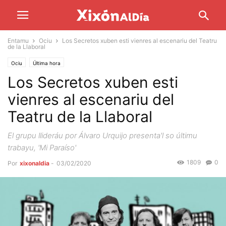
Entamu
Ociu
Los Secretos xuben esti vienres al escenariu del Teatru
de la Llaboral
Ociu
Última hora
Los Secretos xuben esti
vienres al escenariu del
Teatru de la Llaboral
El grupu llideráu por Álvaro Urquijo presenta'l so últimu
trabayu, 'Mi Paraíso'
1809
0
Por
xixonaldia
-
03/02/2020