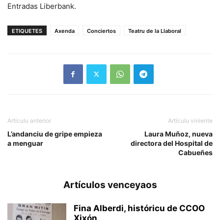
Entradas Liberbank.
ETIQUETES
Axenda
Conciertos
Teatru de la Llaboral
Artículu anterior
Artículu viniente
L’andanciu de gripe empieza
Laura Muñoz, nueva
a menguar
directora del Hospital de
Cabueñes
Artículos venceyaos
Fina Alberdi, históricu de CCOO
Xixón