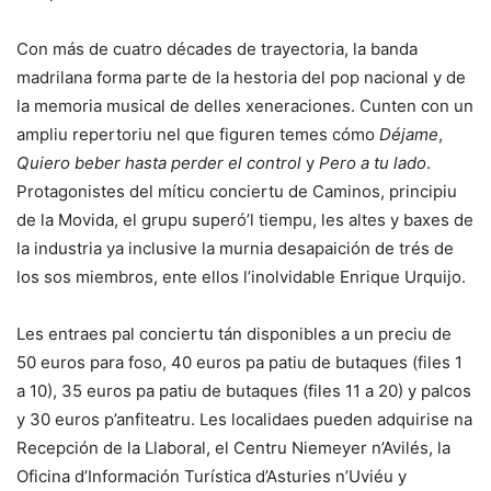
Con más de cuatro décades de trayectoria, la banda
madrilana forma parte de la hestoria del pop nacional y de
la memoria musical de delles xeneraciones. Cunten con un
ampliu repertoriu nel que figuren temes cómo
Déjame
,
Quiero beber hasta perder el control
y
Pero a tu lado
.
Protagonistes del míticu conciertu de Caminos, principiu
de la Movida, el grupu superó’l tiempu, les altes y baxes de
la industria ya inclusive la murnia desapaición de trés de
los sos miembros, ente ellos l’inolvidable Enrique Urquijo.
Les entraes pal conciertu tán disponibles a un preciu de
50 euros para foso, 40 euros pa patiu de butaques (files 1
a 10), 35 euros pa patiu de butaques (files 11 a 20) y palcos
y 30 euros p’anfiteatru. Les localidaes pueden adquirise na
Recepción de la Llaboral, el Centru Niemeyer n’Avilés, la
Oficina d’Información Turística d’Asturies n’Uviéu y