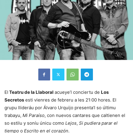
El
Teatru de la Llaboral
acueye’l conciertu de
Los
Secretos
esti vienres de febreru a les 21:00 hores. El
grupu llideráu por Álvaro Urquijo presenta’l so últimu
trabayu,
Mi Paraíso
, con nuevos cantares que caltienen el
so estilu y soníu únicu como
Lejos
,
Si pudiera parar el
tiempo
o
Escrito en el corazón
.