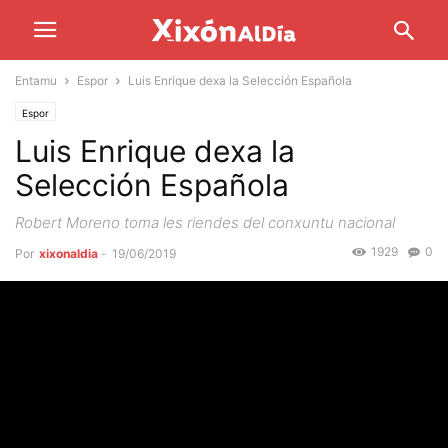
Entamu
Espor
Luis Enrique dexa la Selección Española
Espor
Luis Enrique dexa la
Selección Española
Robert Moreno toma les riendes del conxuntu nacional
1929
0
Por
xixonaldia
-
19/06/2019