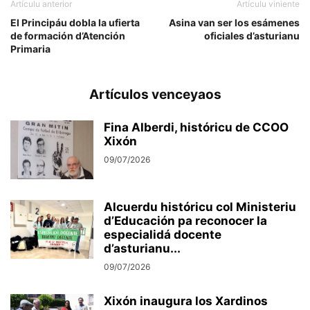
Artículu anterior
Artículu viniente
El Principáu dobla la ufierta
Asina van ser los esámenes
de formación d’Atención
oficiales d’asturianu
Primaria
Artículos venceyaos
Fina Alberdi, históricu de CCOO
Xixón
09/07/2026
Alcuerdu históricu col Ministeriu
d’Educación pa reconocer la
especialidá docente
d’asturianu...
09/07/2026
Xixón inaugura los Xardinos