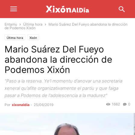
Entamu
Última hora
Mario Suárez Del Fueyo abandona la dirección
de Podemos Xixón
Última hora
Xixón
Mario Suárez Del Fueyo
abandona la dirección de
Podemos Xixón
"Paso a la reserva. Ye'l momentu d'anovar una secretaria
xeneral qu'afite organizativamente el partíu y que faiga
pasar a Podemos de l'adolescencia a la madurez"
1662
0
Por
xixonaldia
-
25/06/2019