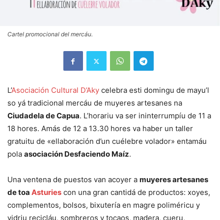
Cartel promocional del mercáu.
L’
Asociación Cultural D’Aky
celebra esti domingu de mayu’l
so yá tradicional mercáu de muyeres artesanes na
Ciudadela de Capua
. L’horariu va ser ininterrumpíu de 11 a
18 hores. Amás de 12 a 13.30 hores va haber un taller
gratuitu de «ellaboración d’un cuélebre volador» entamáu
pola
asociación Desfaciendo Maíz
.
Una ventena de puestos van acoyer a
muyeres artesanes
de toa
Asturies
con una gran cantidá de productos: xoyes,
complementos, bolsos, bixutería en magre poliméricu y
vidriu recicláu, sombreros y tocaos, madera, cueru,