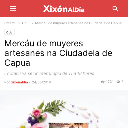
Entamu
Ociu
Mercáu de muyeres artesanes na Ciudadela de Capua
Ociu
Mercáu de muyeres
artesanes na Ciudadela de
Capua
L'horariu va ser ininterrumpíu de 11 a 18 hores
1231
0
Por
xixonaldia
-
24/05/2019