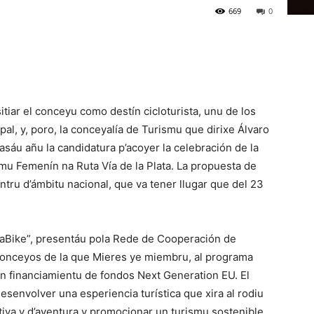
669
0
tiar el conceyu como destín cicloturista, unu de los
pal, y, poro, la conceyalía de Turismu que dirixe Álvaro
áu añu la candidatura p’acoyer la celebración de la
mu Femenín na Ruta Vía de la Plata. La propuesta de
entru d’ámbitu nacional, que va tener llugar que del 23
taBike”, presentáu pola Rede de Cooperación de
 conceyos de la que Mieres ye miembru, al programa
n financiamientu de fondos Next Generation EU. El
desenvolver una esperiencia turística que xira al rodiu
tiva y d’aventura y promocionar un turismu sostenible