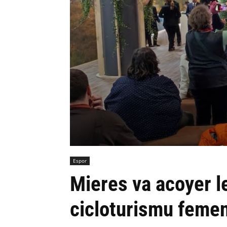
Espor
Mieres va acoyer l
cicloturismu femen