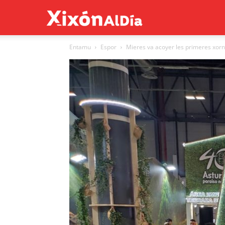
Xixón
Entamu
Espor
Mieres va acoyer les primeres xorna
al
día