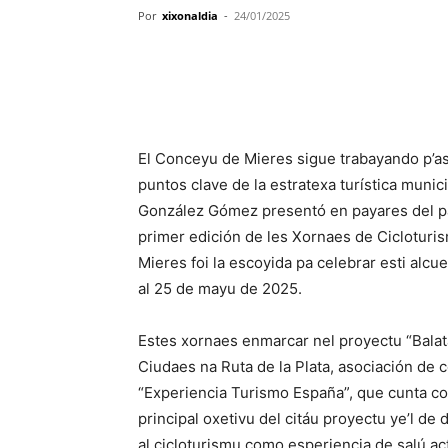
Por
xixonaldia
-
24/01/2025
El Conceyu de Mieres sigue trabayando p’asi
puntos clave de la estratexa turística munici
González Gómez presentó en payares del pas
primer edición de les Xornaes de Cicloturis
Mieres foi la escoyida pa celebrar esti alcu
al 25 de mayu de 2025.
Estes xornaes enmarcar nel proyectu “Bala
Ciudaes na Ruta de la Plata, asociación de
“Experiencia Turismo España”, que cunta co
principal oxetivu del citáu proyectu ye’l de 
al cicloturismu como esperiencia de salú ac