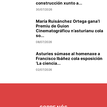
construcción xunto a...
30/07/2026
María Ruisánchez Ortega gana’l
Premiu de Guion
Cinematográficu n’asturianu cola
so...
08/07/2026
Asturies súmase al homenaxe a
Francisco Ibáñez cola esposición
‘La ciencia...
02/07/2026