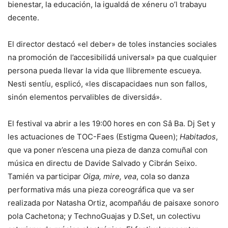
bienestar, la educación, la igualdá de xéneru o’l trabayu
decente.
El director destacó «el deber» de toles instancies sociales
na promoción de l’accesibilidá universal» pa que cualquier
persona pueda llevar la vida que llibremente escueya.
Nesti sentíu, esplicó, «les discapacidaes nun son fallos,
sinón elementos pervalibles de diversidá».
El festival va abrir a les 19:00 hores en con Sâ Ba. Dj Set y
les actuaciones de TOC-Faes (Estigma Queen);
Habitados
,
que va poner n’escena una pieza de danza comuñal con
música en directu de Davide Salvado y Cibrán Seixo.
Tamién va participar
Oiga, mire, vea
, cola so danza
performativa más una pieza coreográfica que va ser
realizada por Natasha Ortiz, acompañáu de paisaxe sonoro
pola Cachetona; y TechnoGuajas y D.Set, un colectivu