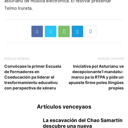
asturianu de música electrónica. El festival presentar
Telmo Irureta.
Artículu anterior
Artículu viniente
Convócase la primer Escuela
Iniciativa pol Asturianu ve
de Formadores en
decepcionante’l mandatu-
Coeducación pa liderar el
marcu pa la RTPA y pide un
tresformamientu educativu
apueste firme poles llingües
con perspectiva de xéneru
propies
Artículos venceyaos
La escavación del Chao Samartín
descubre una nueva