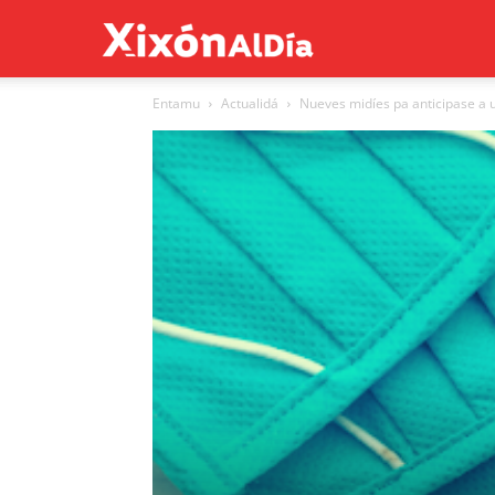
Xixón
Entamu
Actualidá
Nueves midíes pa anticipase a 
al
día