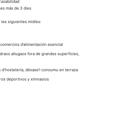
razabilidad
res más de 3 díes
 les siguientes midíes:
 comercios d’alimentación esencial
raos allugaos fora de grandes superficies,
s d’hostelería, déxase’l consumu en terraza
tros deportivos y ximnasios