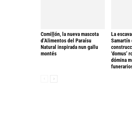
Comiḷḷón, la nueva mascota
La escava
d’Alimentos del Paraísu
Samartín 
Natural inspirada nun gallu
construcc
montés
‘domus’ r
dómina me
funerario