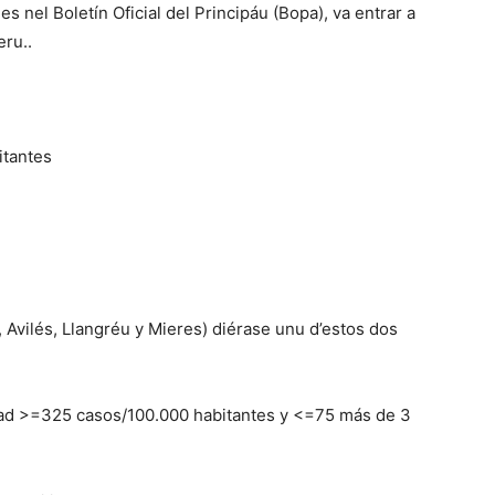
s nel Boletín Oficial del Principáu (Bopa), va entrar a
eru..
itantes
Avilés, Llangréu y Mieres) diérase unu d’estos dos
dad >=325 casos/100.000 habitantes y <=75 más de 3