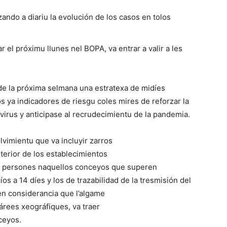
ando a diariu la evolución de los casos en tolos
r el próximu llunes nel BOPA, va entrar a valir a les
r de la próxima selmana una estratexa de midíes
s ya indicadores de riesgu coles mires de reforzar la
avirus y anticipase al recrudecimientu de la pandemia.
vimientu que va incluyir zarros
nterior de los establecimientos
ro persones naquellos conceyos que superen
s a 14 díes y los de trazabilidad de la tresmisión del
en considerancia que l’algame
árees xeográfiques, va traer
nceyos.