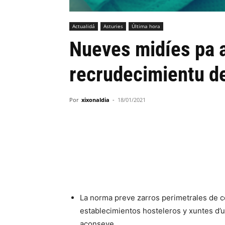
Actualidá
Asturies
Última hora
Nueves midíes pa a
recrudecimientu d
Por
xixonaldia
-
18/01/2021
La norma preve zarros perimetrales de co
establecimientos hosteleros y xuntes d’
aconseye