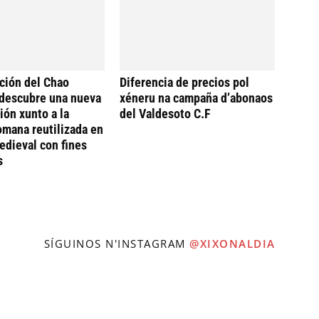
ción del Chao
Diferencia de precios pol
descubre una nueva
xéneru na campaña d’abonaos
ión xunto a la
del Valdesoto C.F
omana reutilizada en
dieval con fines
s
SÍGUINOS N'INSTAGRAM
@XIXONALDIA